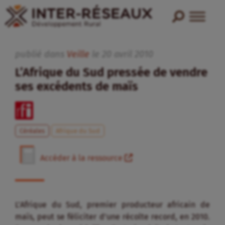
publié dans
Veille
le
20
avril
2010
L’Afrique du Sud pressée de vendre
ses excédents de maïs
Céréales
Afrique du Sud
Accéder à la ressource
L’Afrique du Sud, premier producteur africain de
maïs, peut se féliciter d’une récolte record, en 2010.