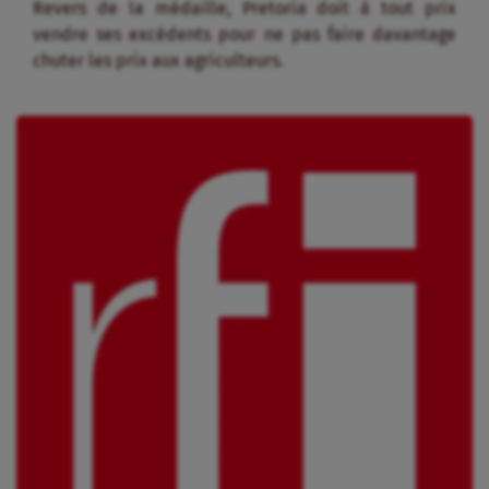
Revers de la médaille, Pretoria doit à tout prix
vendre ses excédents pour ne pas faire davantage
chuter les prix aux agriculteurs.