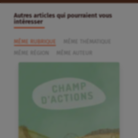
Autres articles qui pourraient vous
intéresser
MÊME RUBRIQUE
MÊME THÉMATIQUE
MÊME RÉGION
MÊME AUTEUR