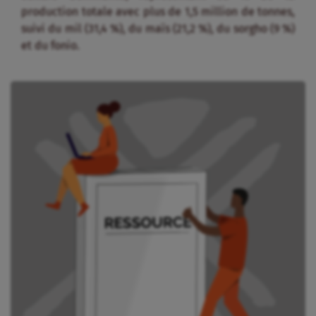
production totale avec plus de 1,5 million de tonnes,
suivi du mil (31,4 %), du maïs (21,2 %), du sorgho (9 %)
et du fonio.