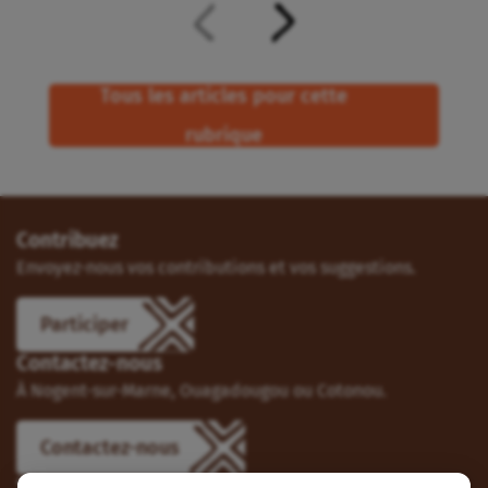
Tous les articles pour cette
rubrique
Contribuez
Envoyez-nous vos contributions et vos suggestions.
Participer
Contactez-nous
À Nogent-sur-Marne, Ouagadougou ou Cotonou.
Contactez-nous
Suivez-nous