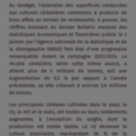
Au Sénégal, l’extension des superficies consacrées
aux cultures céréalières commence à produire de
bons effets en termes de rendements. A preuve, les
chiffres émanant du dernier Bulletin mensuel des
statistiques économiques et financières publié le 2
janvier par l’Agence nationale de la statistique et de
la démographie (ANSD) font état d’une progression
remarquable durant la campagne 2023/2024. La
récolte céréalière, selon cette même source, a
atteint plus de 4 millions de tonnes, soit une
augmentation de 9,5 % par rapport à l’année
précédente, où elle s’élevait à environ 3,6 millions
de tonnes.
Les principales céréales cultivées dans le pays, le
riz, le mil et le maïs, ont toutes vu leurs rendements
augmenter, à l’exception du sorgho, dont la
production est restée stable. Le riz demeure la
culture dominante, représentant 38 % de la