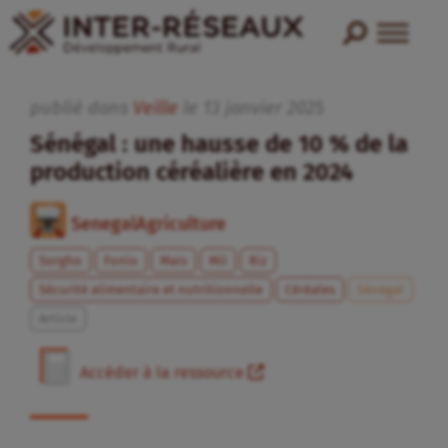
publié dans
Veille
le
13
janvier
2025
Sénégal : une hausse de 10 % de la
production céréalière en 2024
SenegalAgriculture
Sorgho
Fonio
Maïs
Mil
Riz
Sécurité alimentaire et nutritionnelle
Céréales
Sénégal
Article
Accéder à la ressource