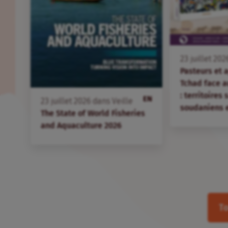
23
juillet
202
Pasteurs et 
Tchad face 
: territoires
EN
23
juillet
2026
dans
Veille
soudaniens 
The State of World Fisheries
and Aquaculture 2026
To