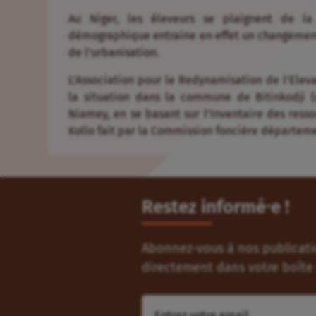
Au Niger, les éleveurs se plaignent de la
démographique entraine en effet un changement 
de l’urbanisation.
L’Association pour le Redynamisation de l’Elev
la situation dans la commune de Bitinkodji 
Niamey, en se basant sur l’Inventaire des res
Kollo fait par la Commission foncière départeme
Restez informé⸱e !
Abonnez-vous à nos publicatio
directement dans votre boîte 