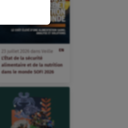
EN
23
juillet
2026
dans
Veille
L’État de la sécurité
alimentaire et de la nutrition
dans le monde SOFI 2026