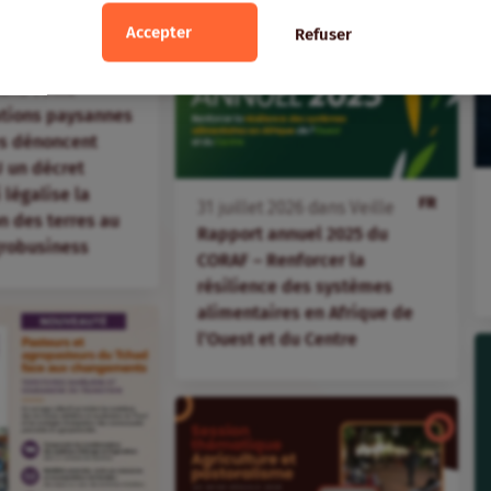
Accepter
Refuser
FR
ans
Veille
ations paysannes
s dénoncent
 un décret
i légalise la
FR
31
juillet
2026
dans
Veille
 des terres au
Rapport annuel 2025 du
agrobusiness
CORAF – Renforcer la
résilience des systèmes
alimentaires en Afrique de
l’Ouest et du Centre