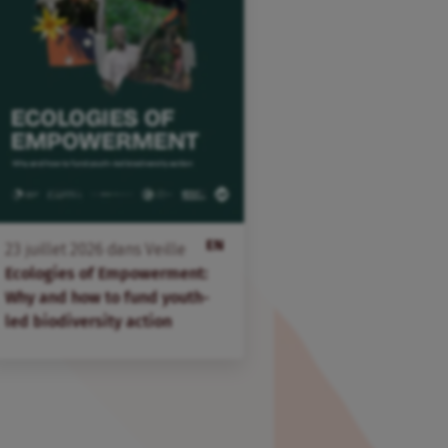
EN
23
juillet
2026
dans
Veille
Ecologies of Empowerment:
Why and how to fund youth-
led biodiversity action