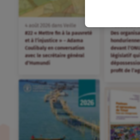
FR
4
août
2026
dans
Veille
4
août
2026
d
#22 « Mettre fin à la pauvreté
Des organis
et à l’injustice » – Adama
hondurienne
Coulibaly en conversation
devant l’ONU
avec le secrétaire général
législatif qu
d’Humundi
dépossession
profit de l’