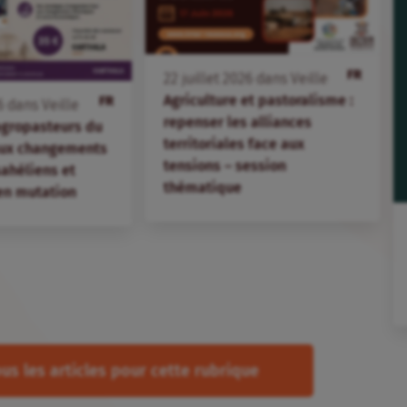
FR
22
juillet
2026
dans
Veille
Agriculture et pastoralisme :
FR
6
dans
Veille
repenser les alliances
agropasteurs du
territoriales face aux
aux changements
tensions – session
 sahéliens et
thématique
en mutation
us les articles pour cette rubrique