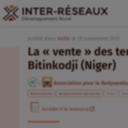
publié dans
Veille
le
20
novembre
2015
La « vente » des te
Bitinkodji (Niger)
/
Association pour le Redynamisa
Pastoralisme
Accaparement des terres
Niger
Ana
Accéder à la ressource