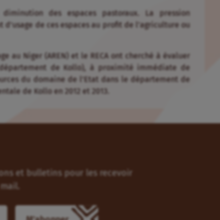
 diminution des espaces pastoraux. La pression
d’usage de ces espaces au profit de l’agriculture ou
age au Niger (AREN) et le RECA ont cherché à évaluer
(département de Kollo), à proximité immédiate de
sources du domaine de l’Etat dans le département de
ntale de Kollo en 2012 et 2013.
ns et bulletins pour les recevoir
mail.
M'abonner