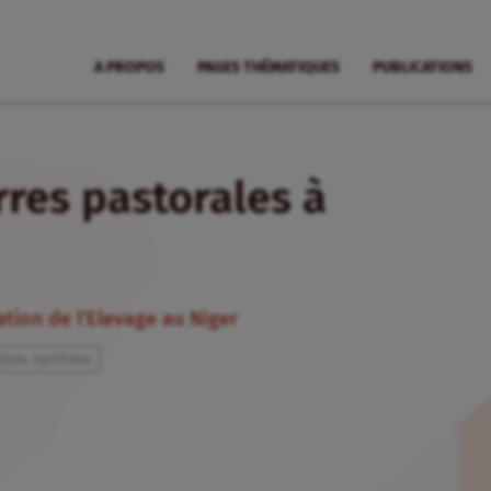
A PROPOS
PAGES THÉMATIQUES
PUBLICATIONS
rres pastorales à
tion de l’Elevage au Niger
lyse, synthèse