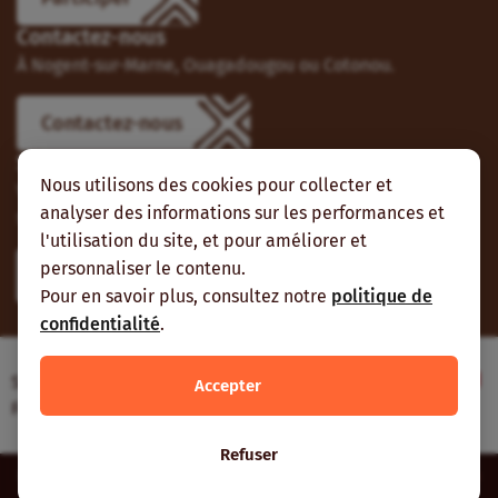
Contactez-nous
À Nogent-sur-Marne, Ouagadougou ou Cotonou.
Contactez-nous
Suivez-nous
Nous utilisons des cookies pour collecter et
Vous pouvez aussi vous abonner à nos flux RSS et nous
analyser des informations sur les performances et
suivre sur les réseaux sociaux.
l'utilisation du site, et pour améliorer et
personnaliser le contenu.
Pour en savoir plus, consultez notre
politique de
confidentialité
.
Site web réalisé avec le soutien de l’Agence
Accepter
Française de Développement
Refuser
Inter-réseaux | Tous droits réservés |
Mentions légales
|
Plan du