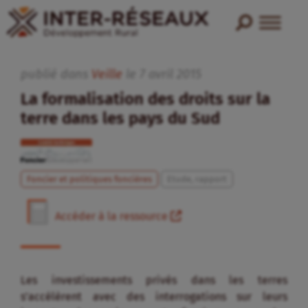
publié dans
Veille
le
7
avril
2015
La formalisation des droits sur la
terre dans les pays du Sud
Foncier et politiques foncières
Etude, rapport
Accéder à la ressource
Les investissements privés dans les terres
s’accélèrent avec des interrogations sur leurs