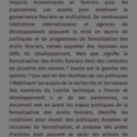
impacts économiques et fonciers pour les
populations. Les appels pour améliorer la
gouvernance foncière se multiplient. De nombreuses
institutions internationales et agences de
développement appuient la mise en œuvre de
politiques et de programmes de formalisation des
droits fonciers, censés apporter des réponses aux
défis du développement. Mais que signifie la
formalisation des droits fonciers dans des contextes
de pluralité des normes ? Quelle est la gamme des
options ? Que sait-on des résultats de ces politiques
? Mobilisant les acquis de la recherche et les travaux
des membres du Comité technique « Foncier et
développement » et de ses partenaires, ce
document met en avant les enjeux politiques de la
formalisation des droits fonciers, identifie les
conditions pour réussir des politiques durables et
inclusives de formalisation, et propose des pistes
d’actions dont peuvent se saisir les acteurs de