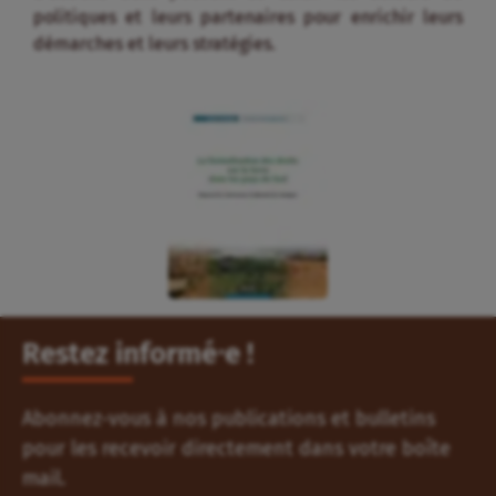
politiques et leurs partenaires pour enrichir leurs
démarches et leurs stratégies.
Restez informé⸱e !
Abonnez-vous à nos publications et bulletins
pour les recevoir directement dans votre boîte
mail.