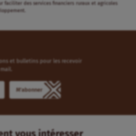
faciliter des services financiers ruraux et agricoles
veloppement.
ns et bulletins pour les recevoir
mail.
M'abonner
ient vous intéresser