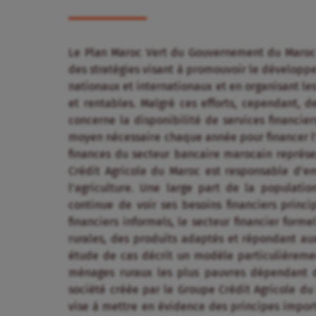
Le Plan Maroc Vert du Gouvernement du Maroc so
des stratégies visant à promouvoir le développe
nationaux et internationaux et en organisant les
et rentables. Malgré ces efforts, cependant, de
concerne la disponibilité de services financiers
moyen nécessaire chaque année pour financer l’a
finances du secteur bancaire marocain représ
Crédit Agricole du Maroc est responsable d’e
l’agriculture. Une large part de la populati
continue de voir ses besoins financiers princi
financiers informels, le secteur financier form
rurales, des produits adaptés et répondant a
étude de cas décrit un modèle particulièremen
ménages ruraux les plus pauvres dépendant de
société créée par le Groupe Crédit Agricole du
vise à mettre en évidence des principes import