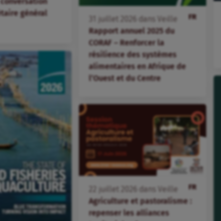
 conversation
étaire général
FR
31
juillet
2026
dans
Veille
Rapport annuel 2025 du
CORAF – Renforcer la
résilience des systèmes
alimentaires en Afrique de
l’Ouest et du Centre
FR
22
juillet
2026
dans
Veille
Agriculture et pastoralisme :
repenser les alliances