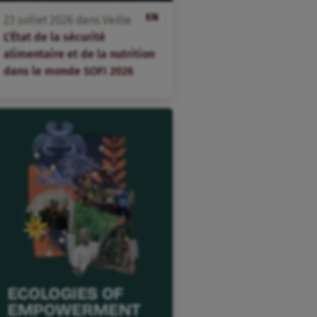
EN
23
juillet
2026
dans
Veille
L’État de la sécurité
alimentaire et de la nutrition
dans le monde SOFI 2026