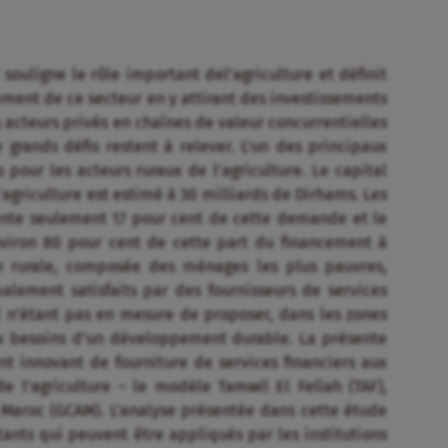
uligne le rôle important del’agriculture et définit
ment de ce secteur en y attirant des investissements
 acteurs privés en chaînes de valeur concurrentielles
 grands défis restent à relever. L’un des principaux
 pour les acteurs ruraux de l’agriculture. Le capital
griculture est estimé à 30 milliards de Dirhams. Les
ente seulement 17 pour cent de cette demande et le
nviron 80 pour cent de cette part du financement à
on rurale, composée des ménages les plus pauvres,
palement satisfaits par des fournisseurs de services
el n’étant pas en mesure de proposer, dans les zones
ux besoins d’un développement durable. La présente
t innovant de fourniture de services financiers aux
 l’agriculture – le modèle Tamwil El Fellah (TAF),
 Maroc (GCAM). L’analyse présentée dans cette étude
ants qui peuvent être appliqués par les institutions