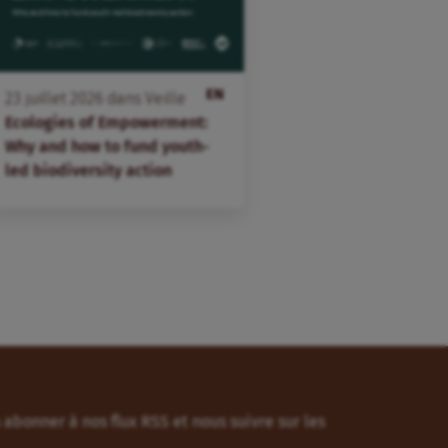
EN
23
juillet
2026
dans
Veille
Ecologies of Empowerment:
Why and how to fund youth-
led biodiversity action
abonner à nos flux RSS et nous suivre sur les