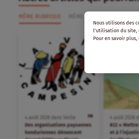
MÊME RUBRIQUE
MÊME THÉMATIQUE
MÊME
Nous utilisons des c
l'utilisation du site
Pour en savoir plus,
FR
4
août
2026
dans
Veille
4
août
2026
d
Des organisations paysannes
#22 « Mettre 
honduriennes dénoncent
et à l’injust