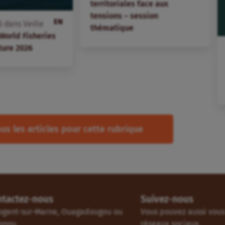
territoriales face aux
tensions – session
EN
6
dans
Veille
thématique
 World Fisheries
ture 2026
us les articles pour cette rubrique
ntactez-nous
Suivez-nous
ogent-sur-Marne, Ouagadougou ou
Vous pouvez aussi vous 
onou.
réseaux sociaux.