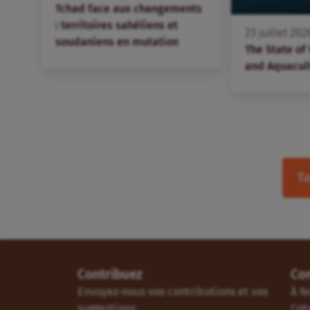
Tchad face aux changements
: territoires sahéliens et
23
juillet
202
soudaniens en mutation
The State of
and Aquacul
To
Contribuez
Co
Envoyez-nous vos contributions et vos
À N
suggestions.
Cot