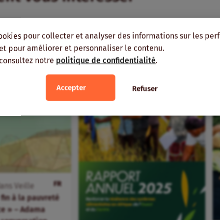
 RÉGION
MÊMES AUTEURS
ookies pour collecter et analyser des informations sur les pe
, et pour améliorer et personnaliser le contenu.
 consultez notre
politique de confidentialité
.
Accepter
Refuser
FR
ans
Veille
fin à la pauvreté
ice » – Adama