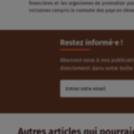
financières et les organismes de promotion pour 
inclusives compris le contexte des pays en dé
Restez informé⸱e !
Abonnez-vous à nos publicatio
directement dans votre boîte 
Autres articles qui pourra