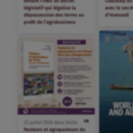
devant l’ONU un décret
Coulibaly en
législatif qui légalise la
avec le secr
dépossession des terres au
d’Humundi
profit de l’agrobusiness
FR
23
juillet
2026
dans
Veille
Pasteurs et agropasteurs du