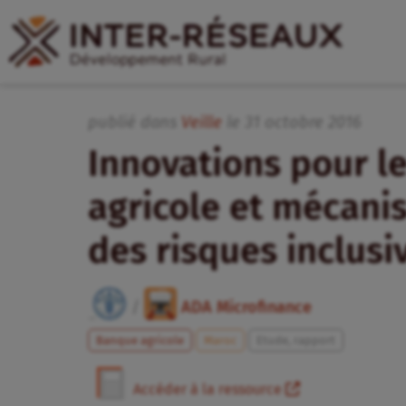
publié dans
Veille
le
31
octobre
2016
Innovations pour l
agricole et mécani
des risques inclusi
/
ADA Microfinance
Banque agricole
Maroc
Etude, rapport
Accéder à la ressource