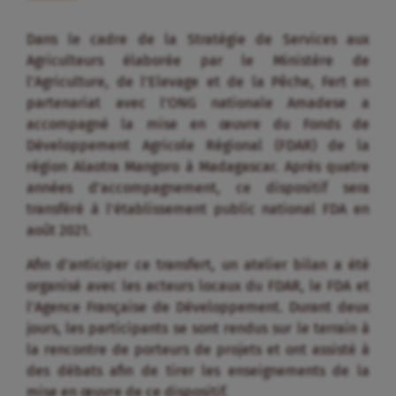
Dans le cadre de la Stratégie de Services aux
Agriculteurs élaborée par le Ministère de
l’Agriculture, de l’Elevage et de la Pêche, Fert en
partenariat avec l’ONG nationale Amadese a
accompagné la mise en œuvre du Fonds de
Développement Agricole Régional (FDAR) de la
région Alaotra Mangoro à Madagascar. Après quatre
années d’accompagnement, ce dispositif sera
transféré à l’établissement public national FDA en
août 2021.
Afin d’anticiper ce transfert, un atelier bilan a été
organisé avec les acteurs locaux du FDAR, le FDA et
l’Agence Française de Développement. Durant deux
jours, les participants se sont rendus sur le terrain à
la rencontre de porteurs de projets et ont assisté à
des débats afin de tirer les enseignements de la
mise en œuvre de ce dispositif.