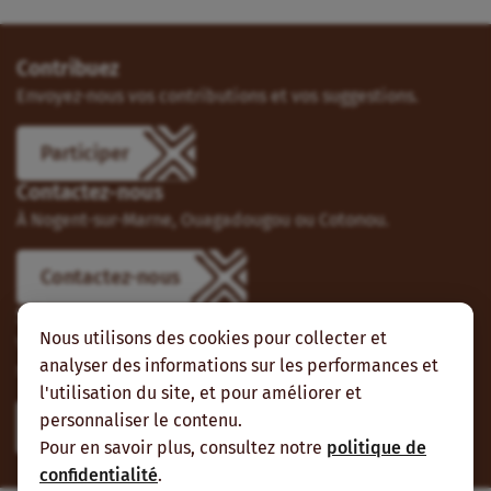
Contribuez
Envoyez-nous vos contributions et vos suggestions.
Participer
Contactez-nous
À Nogent-sur-Marne, Ouagadougou ou Cotonou.
Contactez-nous
Suivez-nous
Nous utilisons des cookies pour collecter et
Vous pouvez aussi vous abonner à nos flux RSS et nous
analyser des informations sur les performances et
suivre sur les réseaux sociaux.
l'utilisation du site, et pour améliorer et
personnaliser le contenu.
Pour en savoir plus, consultez notre
politique de
confidentialité
.