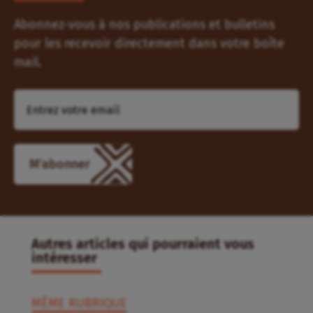
Abonnez-vous à nos publications et bulletins
pour les recevoir directement dans votre boîte
mail.
Autres articles qui pourraient vous
intéresser
MÊME RUBRIQUE