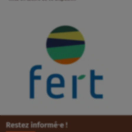
Restez informé⸱e !