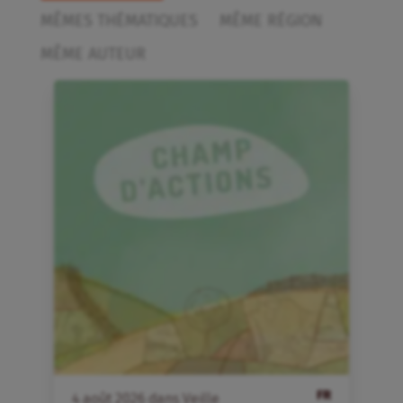
MÊMES THÉMATIQUES
MÊME RÉGION
MÊME AUTEUR
FR
4
août
2026
dans
Veille
4