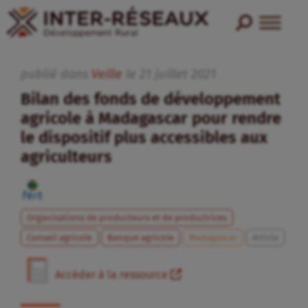
publié dans
Veille
le
21
juillet
2021
Bilan des fonds de développement
agricole à Madagascar pour rendre
le dispositif plus accessibles aux
agriculteurs
Organisations de producteurs et de productrices
Conseil agricole
Banque agricole
Madagascar
Article
Accéder à la ressource