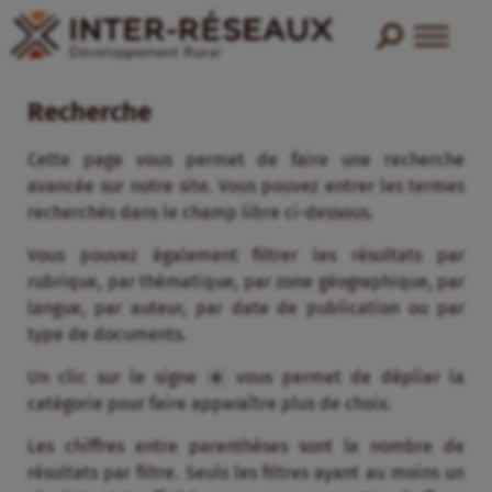
Recherche
Cette page vous permet de faire une recherche
avancée sur notre site. Vous pouvez entrer les termes
recherchés dans le champ libre ci-dessous.
Vous pouvez également filtrer les résultats par
rubrique, par thématique, par zone géographique, par
langue, par auteur, par date de publication ou par
type de documents.
Un clic sur le signe
vous permet de déplier la
catégorie pour faire apparaître plus de choix.
Les chiffres entre parenthèses sont le nombre de
résultats par filtre. Seuls les filtres ayant au moins un