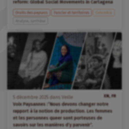
reform: Global Social Movements in Cartagena
Droits des paysans
Foncier et territoires
Colombie
Analyse, synthèse
EN, FR
5
décembre
2025
dans
Veille
Voix Paysannes :”Nous devons changer notre
rapport à la notion de production. Les femmes
et les personnes queer sont porteuses de
savoirs sur les manières d’y parvenir”.