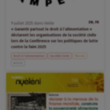
EN, FR
9
juillet
2025
dans
Veille
« Garantir partout le droit à l’alimentation »
déclarent les organisations de la société civile
lors de la Conférence sur les politiques de lutte
contre la faim 2025
Droit à l’alimentation
Société Civile
Monde
Article