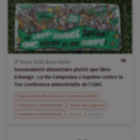
FR
27
mars
2026
dans
Veille
Souveraineté alimentaire plutôt que libre-
échange : La Via Campesina s’exprime contre la
14e Conférence ministérielle de l’OMC
Organisation Mondiale du Commerce (OMC)
Politiques commerciales
Droits des paysans
Commerce international
Monde
Article