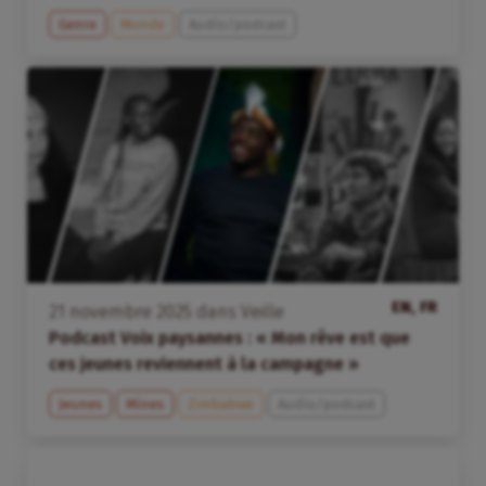
Genre
Monde
Audio/podcast
EN, FR
21
novembre
2025
dans
Veille
Podcast Voix paysannes : « Mon rêve est que
ces jeunes reviennent à la campagne »
Jeunes
Mines
Zimbabwe
Audio/podcast