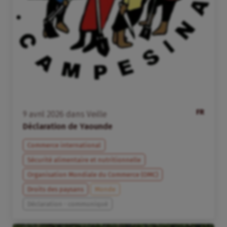
FR
9
avril
2026
dans
Veille
Déclaration de Yaounde
Commerce international
Sécurité alimentaire et nutritionnelle
Organisation Mondiale du Commerce (OMC)
Droits des paysans
Monde
Déclaration - communiqué