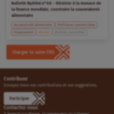
Bulletin Nyéléni n°60 – Résister à la menace de
la finance mondiale, construire la souveraineté
alimentaire
Souveraineté alimentaire
Politiques commerciales
Financement
Monde
Bulletin, newsletter
Charger la suite
(18)
Contribuez
Envoyez-nous vos contributions et vos suggestions.
Participer
Contactez-nous
À Nogent-sur-Marne, Ouagadougou ou Cotonou.