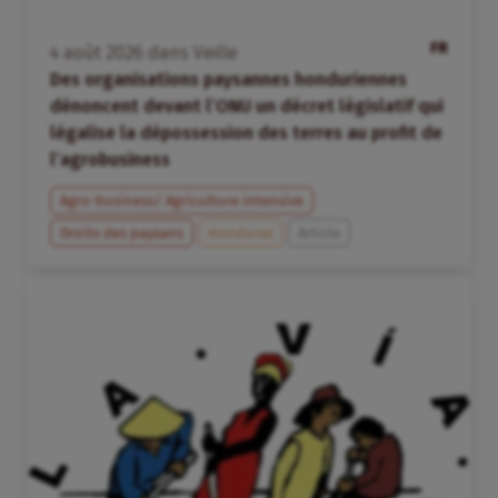
FR
4
août
2026
dans
Veille
Des organisations paysannes honduriennes
dénoncent devant l’ONU un décret législatif qui
légalise la dépossession des terres au profit de
l’agrobusiness
Agro-business/ Agriculture intensive
Droits des paysans
Honduras
Article