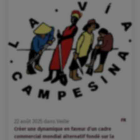
FR
22
août
2025
dans
Veille
Créer une dynamique en faveur d’un cadre
commercial mondial alternatif fondé sur la