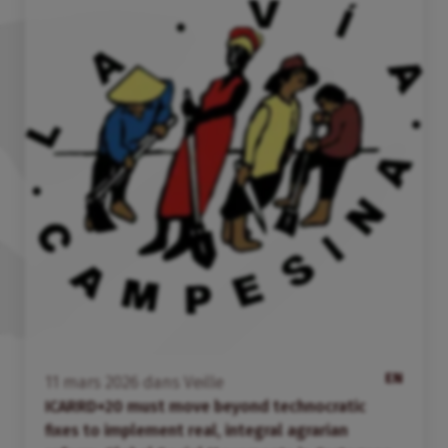
EN
11
mars
2026
dans
Veille
ICARRD+20 must move beyond technocratic
fixes to implement real, integral agrarian