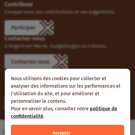
Contribuez
Envoyez-nous vos contributions et vos suggestions.
Participer
Contactez-nous
À Nogent-sur-Marne, Ouagadougou ou Cotonou.
Contactez-nous
Suivez-nous
Nous utilisons des cookies pour collecter et
Vous pouvez aussi vous abonner à nos flux RSS et nous
analyser des informations sur les performances et
suivre sur les réseaux sociaux.
l'utilisation du site, et pour améliorer et
personnaliser le contenu.
Pour en savoir plus, consultez notre
politique de
confidentialité
.
Site web réalisé avec le soutien de l’Agence
Accepter