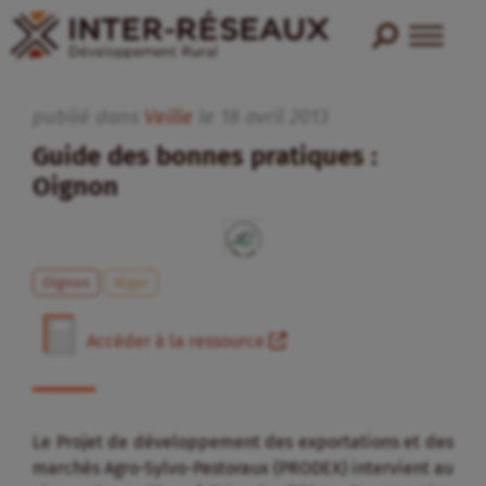
publié dans
Veille
le
18
avril
2013
Guide des bonnes pratiques :
Oignon
Oignon
Niger
Accéder à la ressource
Le Projet de développement des exportations et des
marchés Agro-Sylvo-Pastoraux (PRODEX) intervient au