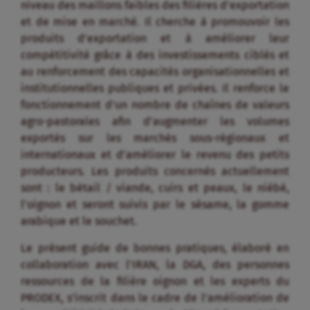
niveau des maillons faibles des filières d’exportation
et de mise en marché. Il cherche à promouvoir les
produits d’exportation et à améliorer leur
compétitivité grâce à des investissements ciblés et
au renforcement des capacités organisationnelles et
institutionnelles publiques et privées. Il renforce le
fonctionnement d’un nombre de chaînes de valeurs
agro-pastorales afin d’augmenter les volumes
exportés sur les marchés sous-régionaux et
internationaux et d’améliorer le revenu des petits
producteurs. Les produits concernés actuellement
sont : le bétail / viande, cuirs et peaux, le niébé,
l’oignon et seront suivis par le sésame, la gomme
arabique et le souchet.
Le présent guide de bonnes pratiques, élaboré en
collaboration avec l’IRAN, la DGA, des personnes
ressources de la filière oignon et les experts du
PRODEX, s’inscrit dans le cadre de l’amélioration de