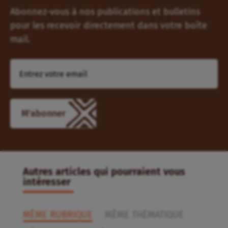
Abonnez-vous à nos publications et bulletins
pour les recevoir directement dans votre boîte
mail.
Autres articles qui pourraient vous
intéresser
MÊME RUBRIQUE
MÊME THÉMATIQUE