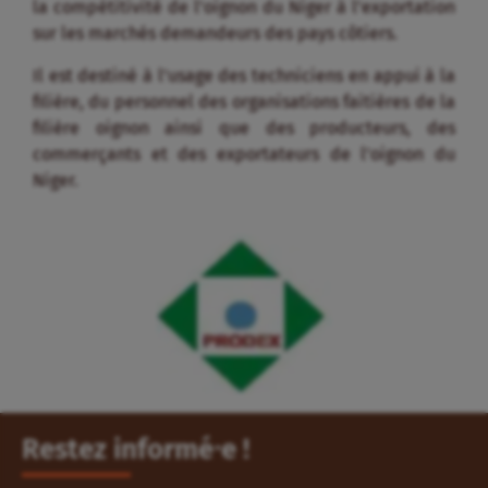
la compétitivité de l’oignon du Niger à l’exportation
sur les marchés demandeurs des pays côtiers.
Il est destiné à l’usage des techniciens en appui à la
filière, du personnel des organisations faitières de la
filière oignon ainsi que des producteurs, des
commerçants et des exportateurs de l’oignon du
Niger.
Restez informé⸱e !