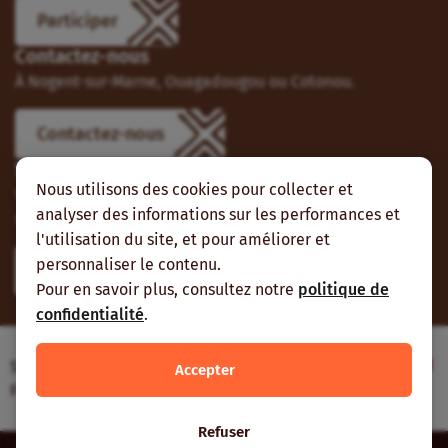
Participer
Contactez-nous
À Nogent-sur-Marne, Ouagadougou ou Cotonou.
Contactez-nous
Suivez-nous
Nous utilisons des cookies pour collecter et
Vous pouvez aussi vous abonner à nos flux RSS et nous
analyser des informations sur les performances et
suivre sur les réseaux sociaux.
l'utilisation du site, et pour améliorer et
personnaliser le contenu.
Pour en savoir plus, consultez notre
politique de
confidentialité
.
Site web réalisé avec le soutien de l’Agence
Accepter
Française de Développement
Refuser