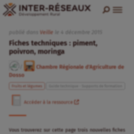
publié dans
Veille
le
4
décembre
2015
Fiches techniques : piment,
poivron, moringa
/
Chambre Régionale d’Agriculture de
Dosso
Fruits et légumes
Guide technique - Supports de formation
Accéder à la ressource
Vous trouverez sur cette page trois nouvelles fiches