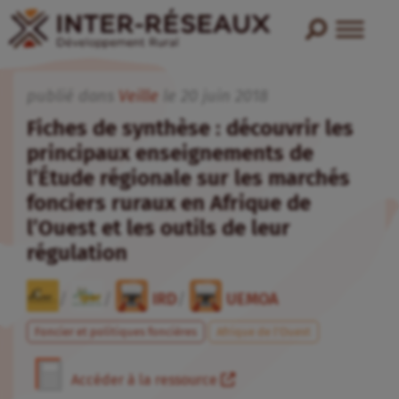
publié dans
Veille
le
20
juin
2018
Fiches de synthèse : découvrir les
principaux enseignements de
l’Étude régionale sur les marchés
fonciers ruraux en Afrique de
l’Ouest et les outils de leur
régulation
/
/
IRD
/
UEMOA
Foncier et politiques foncières
Afrique de l’Ouest
Accéder à la ressource