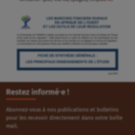
Restez informé⸱e !
Abonnez-vous à nos publications et bulletins
pour les recevoir directement dans votre boîte
mail.