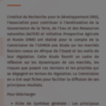
L’Institut de Recherche pour le Développement (IRD),
l’Association pour contribuer à l’Amélioration de la
Gouvernance de la Terre, de l’Eau et des Ressources
naturelles (AGTER) et Initiative Prospective Agricole
et Rurale (IPAR) ont réalisé pour le compte de la
Commission de l’UEMOA une étude sur les marchés
fonciers ruraux en Afrique de l’Ouest et les outils de
leur régulation. Cette étude fournit un cadre de
réflexion sur les dynamiques de ces marchés, les
risques que posent ces derniers et les priorités qui
se dégagent en termes de régulation. La Commission
en a tiré sept fiches pour faciliter la diffusion de ses
principaux résultats.
Pour télécharger
Fiche de Synthèse générale : Les principaux