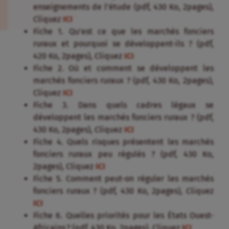
enseignements de l’étude (pdf, 430 Ko, 2pages),
Cliquez
ICI
Fiche 1. Qu’est ce que les marchés fonciers
ruraux et pourquoi se développent-ils ? (pdf,
420 Ko, 2pages), Cliquez
ICI
Fiche 2. Où et comment se développent les
marchés fonciers ruraux ? (pdf, 430 Ko, 2pages),
Cliquez
ICI
Fiche 3. Dans quels cadres légaux se
développent les marchés fonciers ruraux ? (pdf,
430 Ko, 2pages), Cliquez
ICI
Fiche 4. Quels risques présentent les marchés
fonciers ruraux peu régulés ? (pdf, 430 Ko,
2pages), Cliquez
ICI
Fiche 5. Comment peut-on réguler les marchés
fonciers ruraux ? (pdf, 430 Ko, 2pages), Cliquez
ICI
Fiche 6. Quelles priorités pour les États Ouest-
Africains ? (pdf, 430 Ko, 2pages), Cliquez
ICI