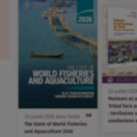
23
juillet
202
Pasteurs et 
Tchad face 
: territoires
EN
23
juillet
2026
dans
Veille
soudaniens 
The State of World Fisheries
and Aquaculture 2026