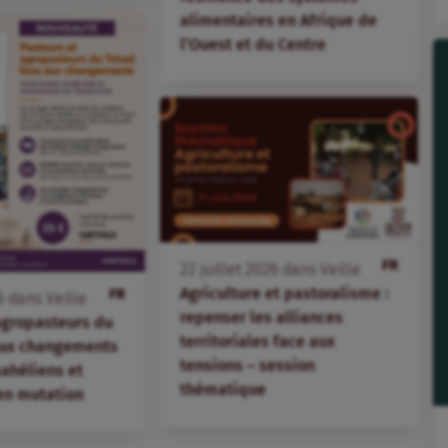
alimentaires en Afrique de
l’Ouest et du Centre
FR
22
juillet
2026
dans
Veille
Agriculture et pastoralisme :
FR
6
dans
Veille
repenser les alliances
agropasteurs du
territoriales face aux
aux changements
tensions – session
 sahéliens et
thématique
en mutation