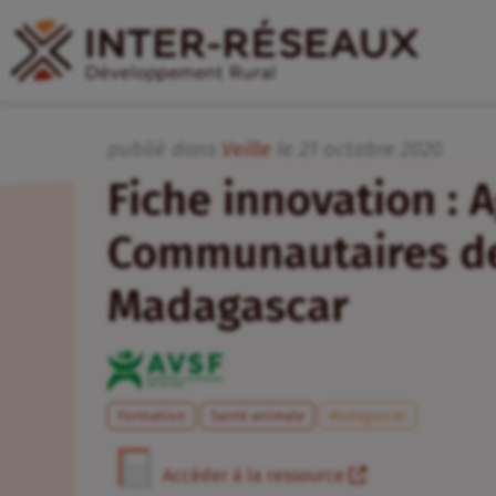
publié dans
Veille
le
21
octobre
2020
Fiche innovation : 
Communautaires de
Madagascar
Formation
Santé animale
Madagascar
Accéder à la ressource