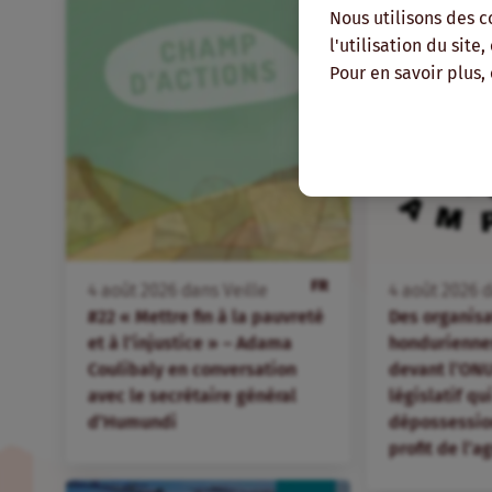
Nous utilisons des c
l'utilisation du site
Pour en savoir plus,
FR
4
août
2026
dans
Veille
4
août
2026
d
#22 « Mettre fin à la pauvreté
Des organis
et à l’injustice » – Adama
hondurienne
Coulibaly en conversation
devant l’ONU
avec le secrétaire général
législatif qu
d’Humundi
dépossession
profit de l’