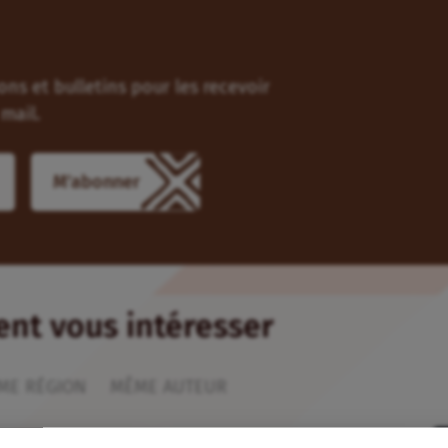
ns et bulletins pour les recevoir
mail.
M'abonner
ient vous intéresser
ME RÉGION
MÊME AUTEUR