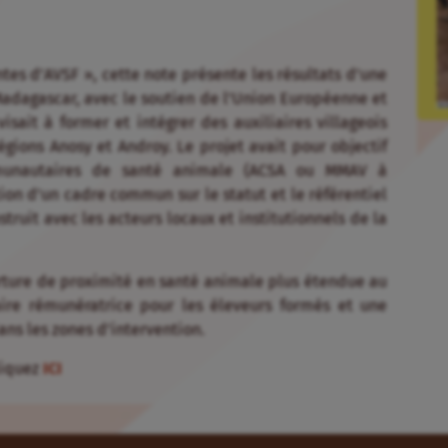
tes d’AVSF », cette note présente les résultats d’une
adagascar, avec le soutien de l’Union Européenne et
sait à former et intégrer des auxiliaires villageois
égions Anosy et Androy. Le projet avait pour objectif
unautaires de santé animale (ACSA ou MMAV à
tion d’un cadre commun sur le statut et le référentiel
truit avec les acteurs locaux et institutionnels de la
erture de proximité en santé animale plus étendue au
aire rémunératrice pour les éleveurs formés et une
ans les zones d’intervention.
cliquez
ICI