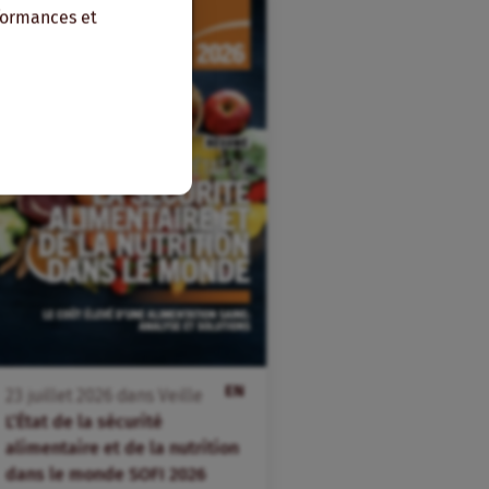
rformances et
EN
23
juillet
2026
dans
Veille
L’État de la sécurité
alimentaire et de la nutrition
dans le monde SOFI 2026