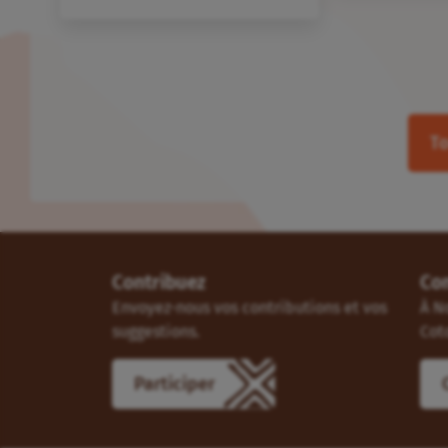
To
Contribuez
Co
Envoyez-nous vos contributions et vos
À N
suggestions.
Cot
Participer