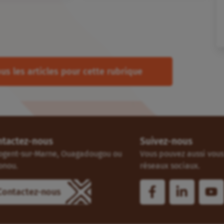
us les articles pour cette rubrique
ntactez-nous
Suivez-nous
ogent-sur-Marne, Ouagadougou ou
Vous pouvez aussi vous 
onou.
réseaux sociaux.
Contactez-nous