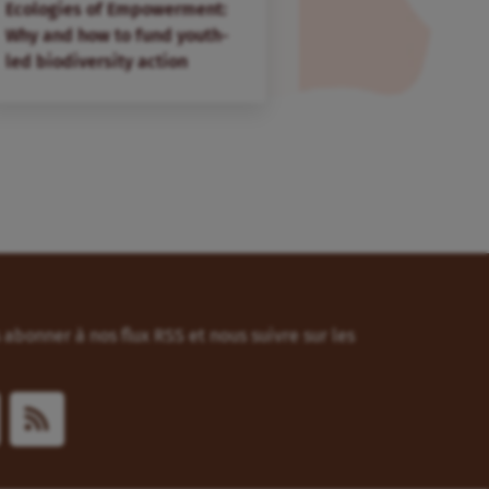
Ecologies of Empowerment:
Why and how to fund youth-
led biodiversity action
abonner à nos flux RSS et nous suivre sur les