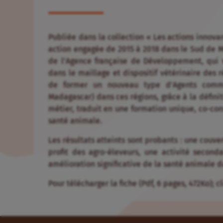
Publiée dans la collection « Les actions innovan
action engagée de 2015 à 2018 dans le Sud de M
de l’Agence française de Développement, qui vi
dans le maillage et dispositif vétérinaire des r
de former un nouveau type d’Agents comm
Madagascar) dans ces régions, grâce à la défini
métier, traduit en une formation unique, co-cons
santé animale.
Les résultats atteints sont probants : une couv
profit des agro-éleveurs, une activité second
amélioration significative de la santé animale d
Pour télécharger la fiche (Pdf, 6 pages, 472Ko); 