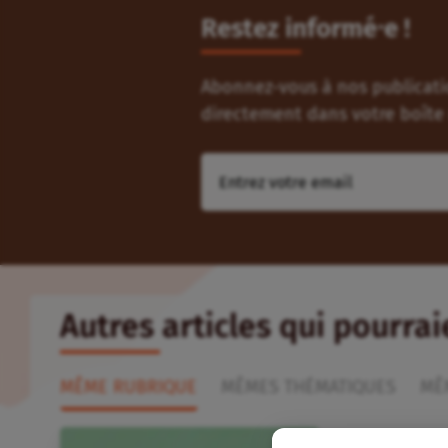
Restez informé⸱e !
Abonnez-vous à nos publicatio
directement dans votre boîte 
Autres articles qui pourra
MÊME RUBRIQUE
MÊMES THÉMATIQUES
MÊ