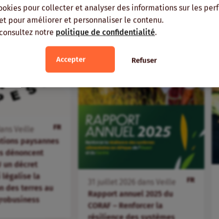
ookies pour collecter et analyser des informations sur les pe
, et pour améliorer et personnaliser le contenu.
 consultez notre
politique de confidentialité
.
Accepter
Refuser
FR
ans
Veille
ations paysannes
s dénoncent
 un décret
i légalise la
FR
31
juillet
2026
dans
Veille
 des terres au
Rapport annuel 2025 du
agrobusiness
CORAF – Renforcer la
résilience des systèmes