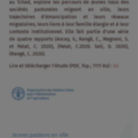
au Tchad, explore les parcours de jeunes issus des
sociétés pastorales migrant en ville, leurs
trajectoires d’émancipation et leurs réseaux
migratoires, leurs liens à leur famille élargie et à leur
contexte institutionnel. Elle fait partie d’une série
de quatre rapports (Ancey, V., Rangé, C., Magnani, S.
et Patat, C. 2020), (Patat, C.2020. Seli, D. 2020),
(Rangé, C. 2020).
Lire et télécharger l’étude (PDF, 74p.; 1111 Ko) :
ici