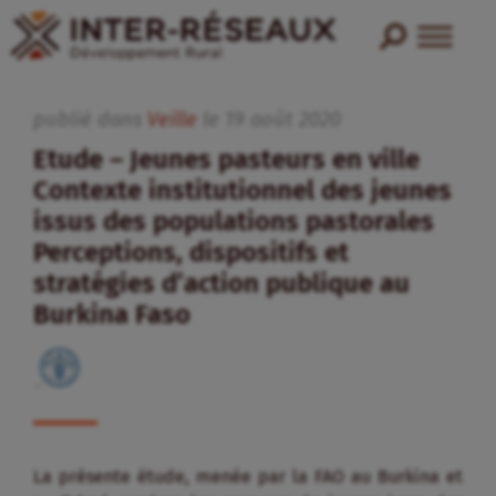
publié dans
Veille
le
19
août
2020
Etude – Jeunes pasteurs en ville
Contexte institutionnel des jeunes
issus des populations pastorales
Perceptions, dispositifs et
stratégies d’action publique au
Burkina Faso
La présente étude, menée par la FAO au Burkina et