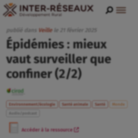
publié dans
Veille
le
21
février
2025
Épidémies : mieux
vaut surveiller que
confiner (2/2)
Environnement/écologie
Santé animale
Santé
Monde
Audio/podcast
Accéder à la ressource