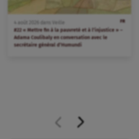
FR
4
août
2026
dans
Veille
#22 « Mettre fin à la pauvreté et à l’injustice » –
Adama Coulibaly en conversation avec le
secrétaire général d’Humundi