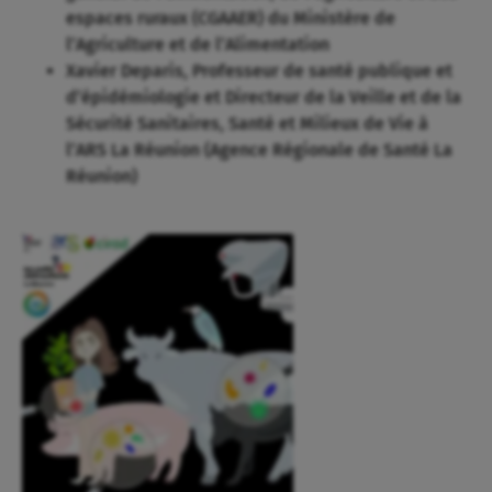
espaces ruraux (CGAAER) du Ministère de
l’Agriculture et de l’Alimentation
Xavier Deparis, Professeur de santé publique et
d’épidémiologie et Directeur de la Veille et de la
Sécurité Sanitaires, Santé et Milieux de Vie à
l’ARS La Réunion (Agence Régionale de Santé La
Réunion)