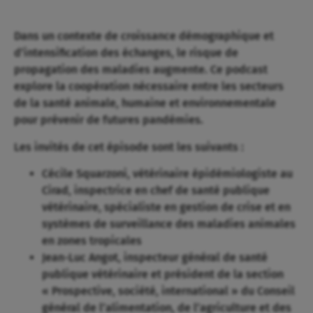
Dans un contexte de croissance démographique et
d’intensification des échanges, le risque de
propagation des maladies augmente. Ce podcast
explore la coopération nécessaire entre les secteurs
de la santé animale, humaine et environnementale
pour prévenir de futures pandémies.
Les invités de cet épisode sont les suivants :
Cécile Squarzoni, vétérinaire épidémiologiste au
Cirad, inspectrice en chef de santé publique
vétérinaire, spécialiste en gestion de crise et en
systèmes de surveillance des maladies animales
en zones tropicales
Jean-Luc Angot, inspecteur général de santé
publique vétérinaire et président de la section
« Prospective, société, international » du Conseil
général de l’alimentation, de l’agriculture et des