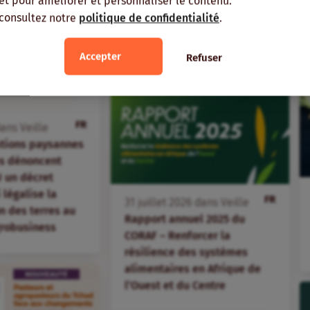
, et pour améliorer et personnaliser le contenu.
 consultez notre
politique de confidentialité
.
Accepter
Refuser
FR
ans
Veille
ations paysannes
s dénoncent
 un décret
i légalise la
FR
31
juillet
2026
dans
Veille
 des terres au
Rapport annuel 2025 du
agrobusiness
CORAF – Renforcer la
résilience des systèmes
alimentaires en Afrique de
l’Ouest et du Centre