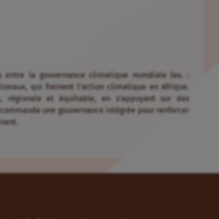
 entre la gouvernance climatique mondiale (ex. :
onaux, qui freinent l’action climatique en Afrique.
e, régionale et équitable, en s’appuyant sur des
recommande une gouvernance intégrée pour renforcer
nent.