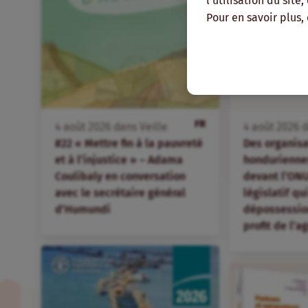
l'utilisation du site
Pour en savoir plus,
FR
4
août
2026
dans
Veille
4
août
2026
d
#22 « Mettre fin à la pauvreté
Des organis
et à l’injustice » – Adama
hondurienne
Coulibaly en conversation
devant l’ONU
avec le secrétaire général
législatif qu
d’Humundi
dépossession
profit de l’