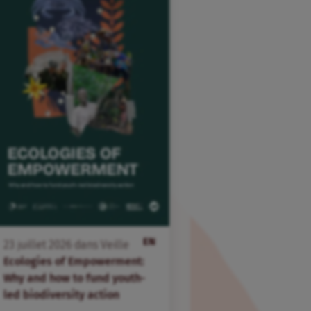
EN
23
juillet
2026
dans
Veille
Ecologies of Empowerment:
Why and how to fund youth-
led biodiversity action