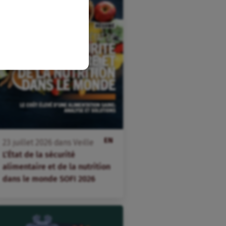
EN
23
juillet
2026
dans
Veille
L’État de la sécurité
alimentaire et de la nutrition
dans le monde SOFI 2026