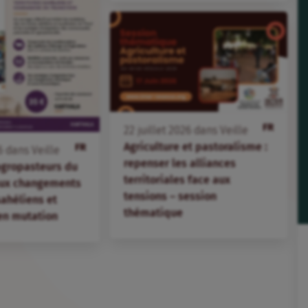
FR
22
juillet
2026
dans
Veille
Agriculture et pastoralisme :
FR
6
dans
Veille
repenser les alliances
agropasteurs du
territoriales face aux
aux changements
tensions – session
 sahéliens et
thématique
en mutation