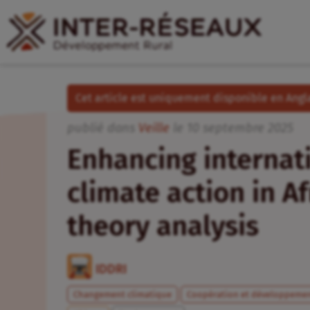
Cet article est uniquement disponible en Angla
publié dans
Veille
le
10
septembre
2025
Enhancing internat
climate action in A
theory analysis
IDDRI
Changement climatique
Coopération et développeme