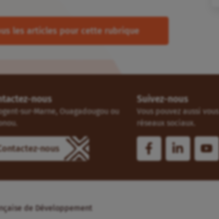
us les articles pour cette rubrique
ntactez-nous
Suivez-nous
ogent-sur-Marne, Ouagadougou ou
Vous pouvez aussi vous 
onou.
réseaux sociaux.
Contactez-nous
Française de Développement