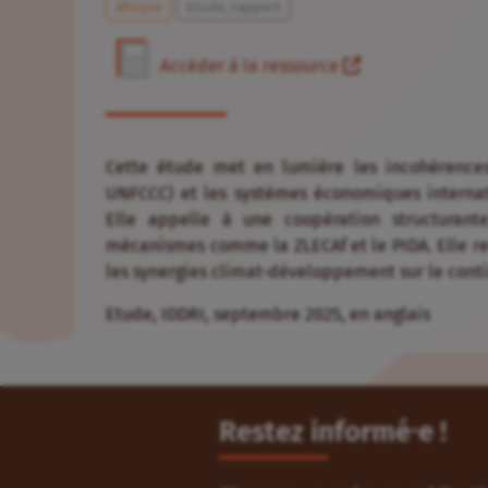
Afrique
Etude, rapport
Accéder à la ressource
Cette étude met en lumière les incohérences
UNFCCC) et les systèmes économiques internati
Elle appelle à une coopération structurant
mécanismes comme la ZLECAf et le PIDA. Elle 
les synergies climat-développement sur le conti
Etude, IDDRI, septembre 2025, en anglais
Restez informé⸱e !