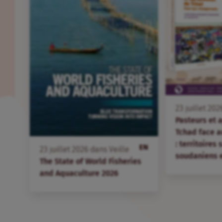
23
juillet
202
Pasteurs et 
Tchad face 
: territoires
EN
23
juillet
2026
dans
Veille
soudaniens 
The State of World Fisheries
and Aquaculture 2026