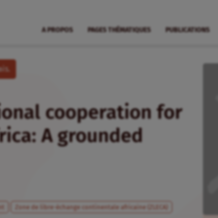
A PROPOS
PAGES THÉMATIQUES
PUBLICATIONS
is.
ional cooperation for
frica: A grounded
nt
Zone de libre-échange continentale africaine (ZLECA)