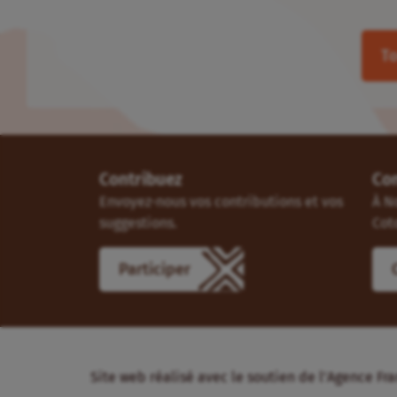
To
Contribuez
Co
Envoyez-nous vos contributions et vos
À N
suggestions.
Cot
Participer
Site web réalisé avec le soutien de l’Agence 