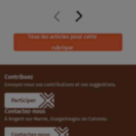
Tous les articles pour cette
rubrique
Contribuez
Envoyez-nous vos contributions et vos suggestions.
Participer
Contactez-nous
À Nogent-sur-Marne, Ouagadougou ou Cotonou.
Contactez-nous