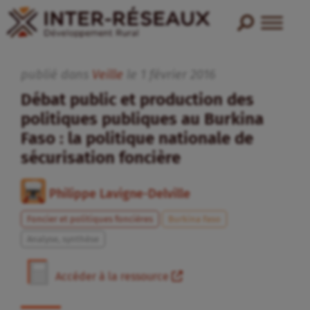
publié dans
Veille
le
1
février
2016
Débat public et production des
politiques publiques au Burkina
Faso : la politique nationale de
sécurisation foncière
Philippe Lavigne-Delville
Foncier et politiques foncières
Burkina Faso
Analyse, synthèse
Accéder à la ressource