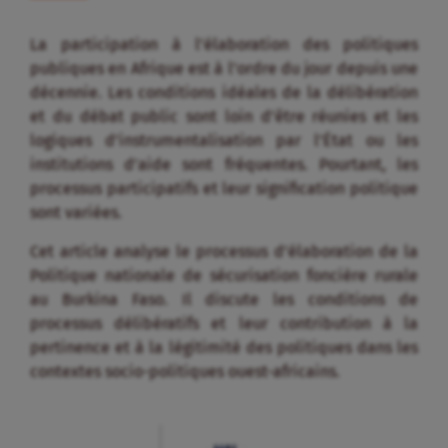
La participation à l’élaboration des politiques
publiques en Afrique est à l’ordre du jour depuis une
décennie. Les conditions idéales de la délibération
et du débat public sont loin d’être réunies et les
logiques d’instrumentalisation par l’État ou les
institutions d’aide sont fréquentes. Pourtant, les
processus participatifs et leur signification politique
sont variées.
Cet article analyse le processus d’élaboration de la
Politique nationale de sécurisation foncière rurale
au Burkina Faso. Il discute les conditions de
processus délibératifs et leur contribution à la
pertinence et à la légitimité des politiques dans les
contextes socio-politiques ouest-africains.