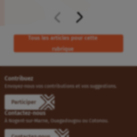
Tous les articles pour cette
rubrique
Contribuez
Envoyez-nous vos contributions et vos suggestions.
Participer
Contactez-nous
À Nogent-sur-Marne, Ouagadougou ou Cotonou.
Contactez-nous