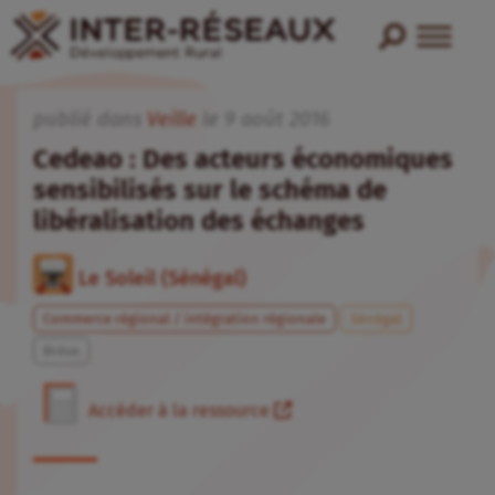
publié dans
Veille
le
9
août
2016
Cedeao : Des acteurs économiques
sensibilisés sur le schéma de
libéralisation des échanges
Le Soleil (Sénégal)
Commerce régional / intégration régionale
Sénégal
Brève
Accéder à la ressource