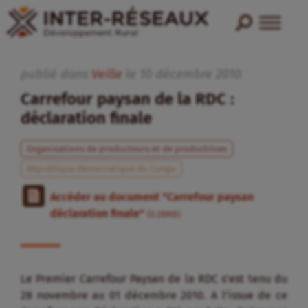
publié dans
Veille
le
10
décembre
2010
Carrefour paysan de la RDC :
déclaration finale
Organisations de producteurs et de productrices
République Démocratique du Congo
Accéder au document "Carrefour paysan
déclaration finale"
(0.28MB)
Le Premier Carrefour Paysan de la RDC s’est tenu du
28 novembre au 01 décembre 2010. A l’issue de ce