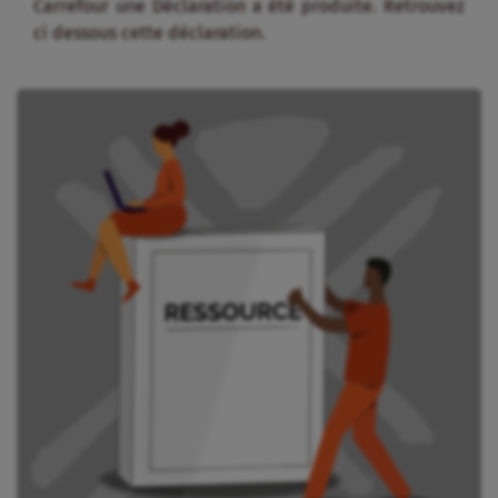
Carrefour une Déclaration a été produite. Retrouvez
ci dessous cette déclaration.