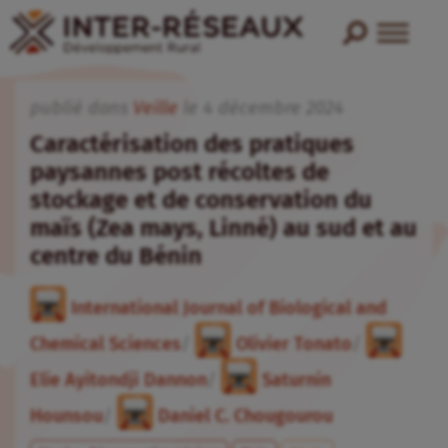
publié dans
Veille
le
4
décembre
2024
Caractérisation des pratiques
paysannes post récoltes de
stockage et de conservation du
maïs (Zea mays, Linné) au sud et au
centre du Bénin
International Journal of Biological and
Chemical Sciences
/
Olivier Tonato
/
Elie Ayitondji Dannon
/
Saturnin
Hounsou
/
Daniel C. Chougourou