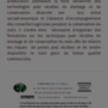
producteurs justifiaient la forte variabilité des
technologies post récoltes de stockage et de
conservation observée par leur statut
socioéconomique et l’absence d’accompagnement
des conseillers agricoles pendant la conservation du
maïs. Il s’avère donc nécessaire d’organiser des
formations sur les techniques post récoltes de
stockage et de conservation du maïs afin de réduire
les risques de pertes post récoltes et de rendre
disponible le maïs grain de bonne qualité
commerciale.