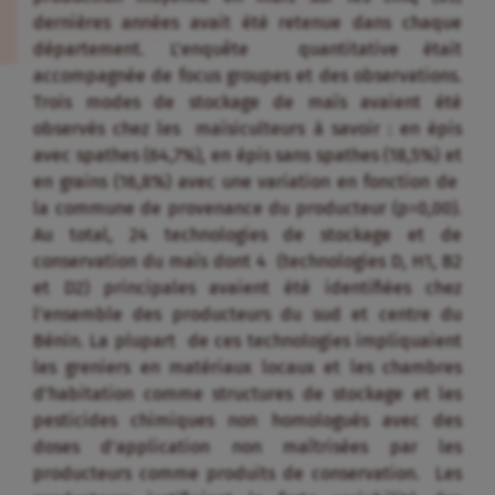
dernières années avait été retenue dans chaque
département. L’enquête quantitative était
accompagnée de focus groupes et des observations.
Trois modes de stockage de maïs avaient été
observés chez les maïsiculteurs à savoir : en épis
avec spathes (64,7%), en épis sans spathes (18,5%) et
en grains (16,8%) avec une variation en fonction de
la commune de provenance du producteur (p=0,00).
Au total, 24 technologies de stockage et de
conservation du maïs dont 4 (technologies D, H1, B2
et D2) principales avaient été identifiées chez
l’ensemble des producteurs du sud et centre du
Bénin. La plupart de ces technologies impliquaient
les greniers en matériaux locaux et les chambres
d’habitation comme structures de stockage et les
pesticides chimiques non homologués avec des
doses d’application non maîtrisées par les
producteurs comme produits de conservation. Les