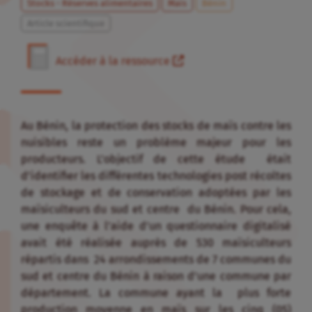
Stocks - Réserves alimentaires
Maïs
Bénin
Article scientifique
Accéder à la ressource
Au Bénin, la protection des stocks de maïs contre les
nuisibles reste un problème majeur pour les
producteurs. L’objectif de cette étude était
d’identifier les différentes technologies post récoltes
de stockage et de conservation adoptées par les
maïsiculteurs du sud et centre du Bénin. Pour cela,
une enquête à l’aide d’un questionnaire digitalisé
avait été réalisée auprès de 530 maïsiculteurs
répartis dans 24 arrondissements de 7 communes du
sud et centre du Bénin à raison d’une commune par
département. La commune ayant la plus forte
production moyenne en maïs sur les cinq (05)