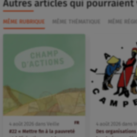
Autres articles qui pourraient
MÊME RUBRIQUE
MÊME THÉMATIQUE
MÊME RÉGI
FR
4
août
2026
dans
Veille
4
août
2026
dans
V
#22 « Mettre fin à la pauvreté
Des organisation