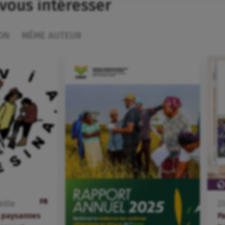
 vous intéresser
ON
MÊME AUTEUR
FR
eille
2
s paysannes
P