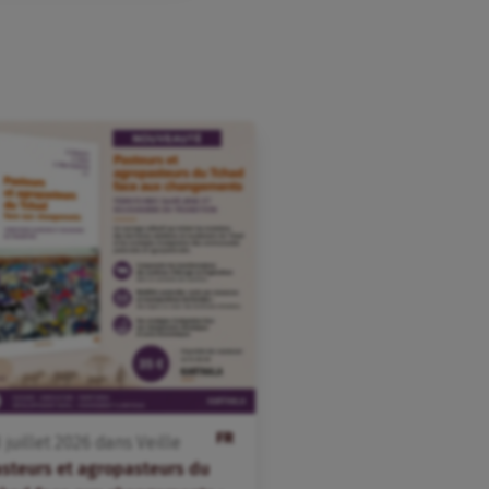
FR
3
juillet
2026
dans
Veille
asteurs et agropasteurs du