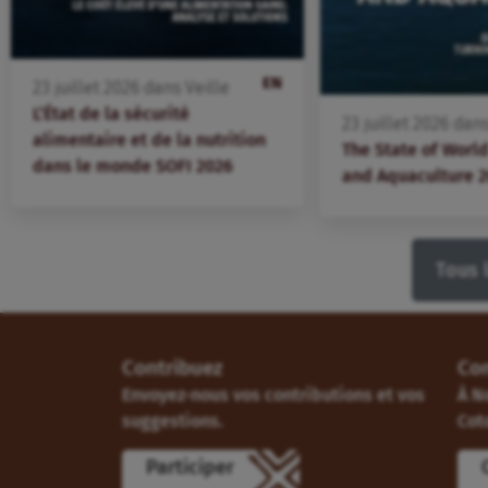
EN
23
juillet
2026
dans
Veille
L’État de la sécurité
23
juillet
2026
dan
alimentaire et de la nutrition
The State of World
dans le monde SOFI 2026
and Aquaculture 
Tous 
Contribuez
Co
Envoyez-nous vos contributions et vos
À N
suggestions.
Cot
Participer