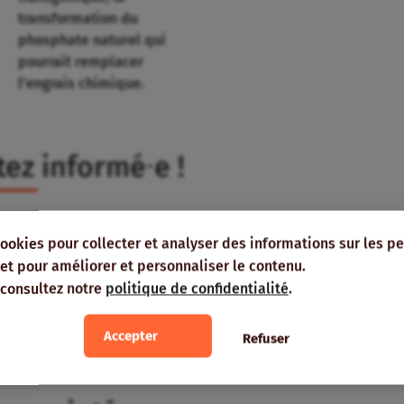
transformation du
phosphate naturel qui
pourrait remplacer
l’engrais chimique.
tez informé⸱e !
-vous à nos publications et bulletins
s recevoir directement dans votre boîte
cookies pour collecter et analyser des informations sur les p
e, et pour améliorer et personnaliser le contenu.
 consultez notre
politique de confidentialité
.
Accepter
Refuser