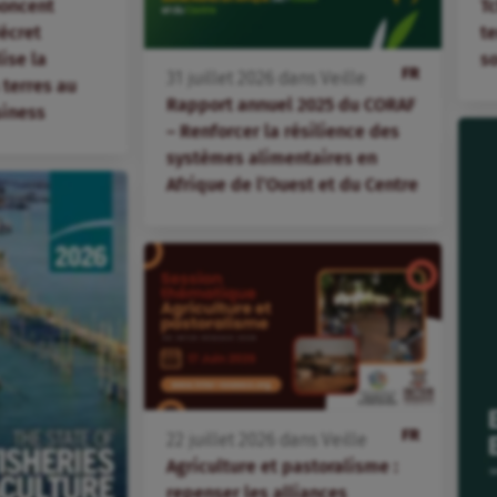
oncent
T
écret
te
lise la
s
FR
31
juillet
2026
dans
Veille
terres au
Rapport annuel 2025 du CORAF
siness
– Renforcer la résilience des
systèmes alimentaires en
Afrique de l’Ouest et du Centre
FR
22
juillet
2026
dans
Veille
Agriculture et pastoralisme :
repenser les alliances