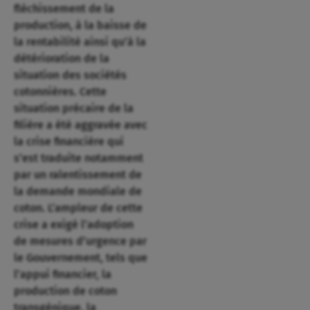
fléchissement de la
production, à la baisse de
la rentabilité ainsi qu’à la
détérioration de la
situation des sociétés
cotonnières. Cette
situation précaire de la
filière a été aggravée avec
la crise financière qui
s’est traduite notamment
par un ralentissement de
la demande mondiale de
coton. L’ampleur de cette
crise a exigé l’adoption
de mesures d’urgence par
le Gouvernement, tels que
l’appui financier, la
production de coton
transgénique, la