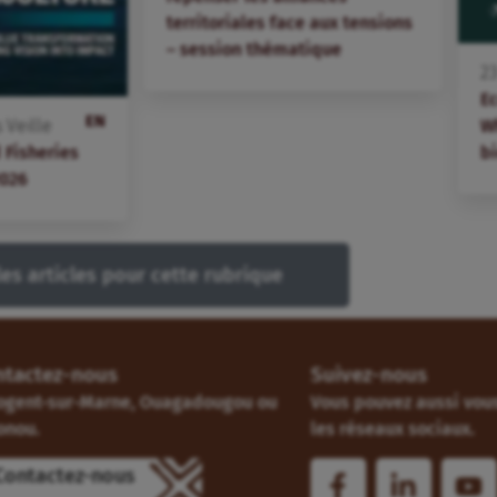
territoriales face aux tensions
– session thématique
2
E
EN
W
s
Veille
bi
 Fisheries
2026
les articles pour cette rubrique
ntactez-nous
Suivez-nous
ogent-sur-Marne, Ouagadougou ou
Vous pouvez aussi vous
onou.
les réseaux sociaux.
Contactez-nous