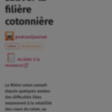
filière
cotonnière
podcastjournal
Coton
Burkina Faso
Accéder à la
ressource
La filière coton connaît
depuis quelques années
des difficultés liées
notamment à la volatilité
des cours du coton, au