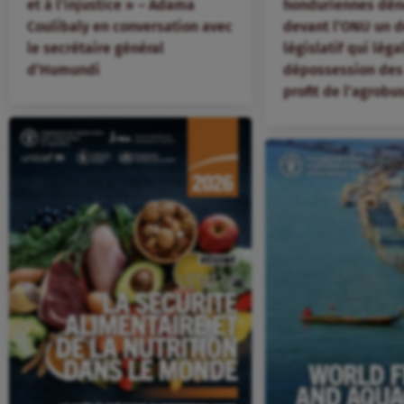
et à l’injustice » – Adama
honduriennes dén
Coulibaly en conversation avec
devant l’ONU un d
le secrétaire général
législatif qui léga
d’Humundi
dépossession des 
profit de l’agrobu