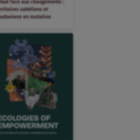
chad face aux changements :
rritoires sahéliens et
oudaniens en mutation