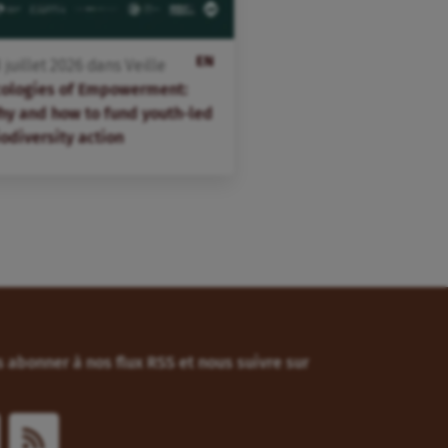
EN
3
juillet
2026
dans
Veille
cologies of Empowerment:
hy and how to fund youth-led
odiversity action
 abonner à nos flux RSS et nous suivre sur