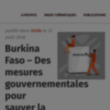
A PROPOS
PAGES THÉMATIQUES
PUBLICATIONS
publié dans
Veille
le
12
août
2010
Burkina
Faso – Des
mesures
gouvernementales
pour
sauver la