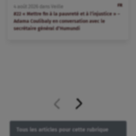
FR
4
août
2026
dans
Veille
#22 « Mettre fin à la pauvreté et à l’injustice » –
Adama Coulibaly en conversation avec le
secrétaire général d’Humundi
Tous les articles pour cette rubrique