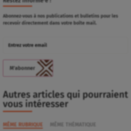
Restez informé⸱e !
Abonnez-vous à nos publications et bulletins pour les
recevoir directement dans votre boîte mail.
Autres articles qui pourraient
vous intéresser
MÊME RUBRIQUE
MÊME THÉMATIQUE