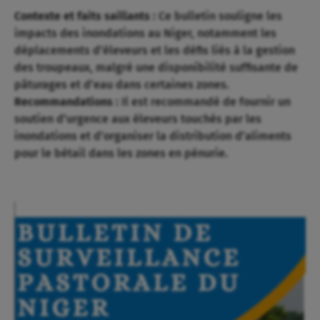
Contexte et faits saillants :
Ce bulletin souligne les
impacts des inondations au Niger, notamment les
déplacements d’éleveurs et les défis liés à la gestion
des troupeaux, malgré une disponibilité suffisante de
pâturages et d’eau dans certaines zones.
Recommandations :
Il est recommandé de fournir un
soutien d’urgence aux éleveurs touchés par les
inondations et d’organiser la distribution d’aliments
pour le bétail dans les zones en pénurie.