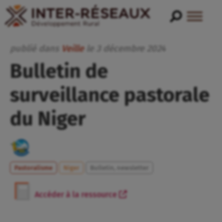
publié dans
Veille
le
3
décembre
2024
Bulletin de
surveillance pastorale
du Niger
Pastoralisme
Niger
Bulletin, newsletter
Accéder à la ressource