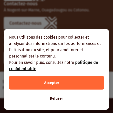
Contactez-nous
À Nogent-sur-Marne, Ouagadougou ou Cotonou.
Contactez-nous
Suivez-nous
Nous utilisons des cookies pour collecter et
Vous pouvez aussi vous abonner à nos flux RSS et nous
analyser des informations sur les performances et
suivre sur les réseaux sociaux.
l'utilisation du site, et pour améliorer et
personnaliser le contenu.
Pour en savoir plus, consultez notre
politique de
confidentialité
.
Site web réalisé avec le soutien de l’Agence
Accepter
Française de Développement
Refuser
Inter-réseaux | Tous droits réservés |
Mentions légales
|
Plan du
site