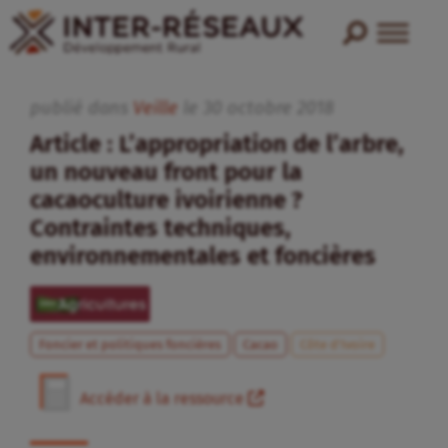
publié dans
Veille
le
30
octobre
2018
Article : L’appropriation de l’arbre,
un nouveau front pour la
cacaoculture ivoirienne ?
Contraintes techniques,
environnementales et foncières
Foncier et politiques foncières
Cacao
Côte d’Ivoire
Accéder à la ressource