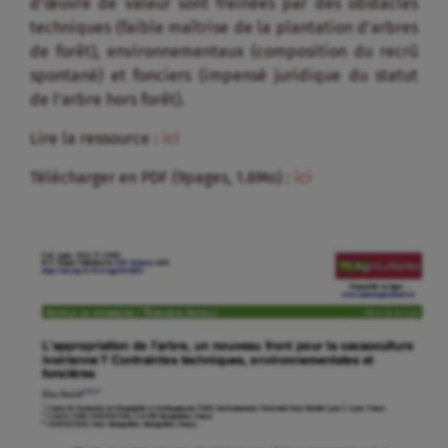
d’œuvre de valeur sont freinées par des obstacles
techniques (faible maîtrise de la plantation d’arbres
de forêt), environnementaux (composition du recrû
spontané) et fonciers (impensé juridique du statut
de l’arbre hors forêt).
Lire la ressource :
ici
Télécharger en PDF (9pages, 1.8Mo) :
ici