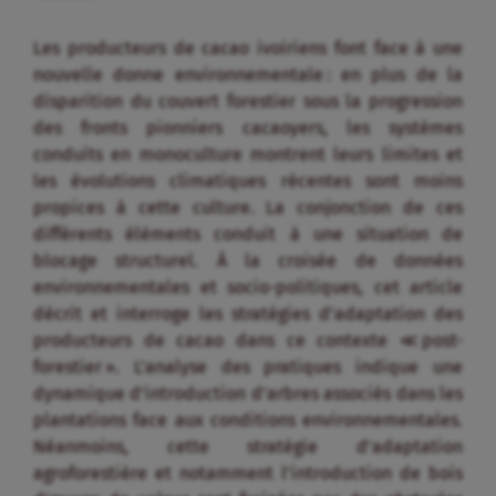
Les producteurs de cacao ivoiriens font face à une
nouvelle donne environnementale : en plus de la
disparition du couvert forestier sous la progression
des fronts pionniers cacaoyers, les systèmes
conduits en monoculture montrent leurs limites et
les évolutions climatiques récentes sont moins
propices à cette culture. La conjonction de ces
différents éléments conduit à une situation de
blocage structurel. À la croisée de données
environnementales et socio-politiques, cet article
décrit et interroge les stratégies d’adaptation des
producteurs de cacao dans ce contexte ≪ post-
forestier ». L’analyse des pratiques indique une
dynamique d’introduction d’arbres associés dans les
plantations face aux conditions environnementales.
Néanmoins, cette stratégie d’adaptation
agroforestière et notamment l’introduction de bois