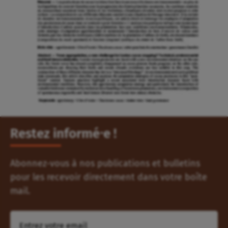
Restez informé⸱e !
Abonnez-vous à nos publications et bulletins
pour les recevoir directement dans votre boîte
mail.