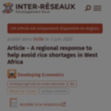
Cet article est uniquement disponible en Anglais.
publié dans
Veille
le
3
juin
2020
Article – A regional response to
help avoid rice shortages in West
Africa
Developing Economics
Politique agricole et rurale nationale
Riz
Afrique de l’Ouest
Analyse, synthèse
Accéder à la ressource