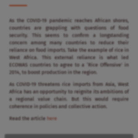
As the COVID-19 pandemic reaches African shores,
countries are grappling with questions of food
security. This seems to confirm a longstanding
concern among many countries to reduce their
reliance on food imports. Take the example of rice in
West Africa. This external reliance is what led
ECOWAS countries to agree to a ‘Rice Offensive’ in
2014, to boost production in the region.
As COVID-19 threatens rice imports from Asia, West
Africa has an opportunity to reignite its ambitions of
a regional value chain. But this would require
coherence in policies and collective action.
Read the article
here