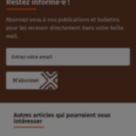
Restez informé⸱e !
Abonnez-vous à nos publications et bulletins
pour les recevoir directement dans votre boîte
mail.
M'abonner
Autres articles qui pourraient vous
intéresser