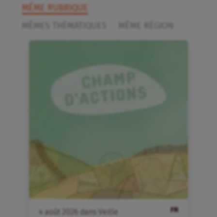
MÊME RUBRIQUE
MÊMES THÉMATIQUES
MÊME RÉGION
FR
4
août
2026
dans
Veille
4