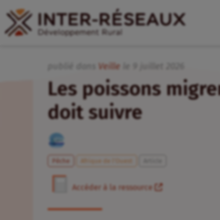
publié dans
Veille
le
9
juillet
2026
Les poissons migre
doit suivre
Pêche
Afrique de l’Ouest
Article
Accéder à la ressource