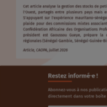
Cet article analyse la gestion des stocks de pe
l’Ouest, partagés entre plusieurs pays mais 
S’appuyant sur l’expérience mauritano-sénégal
plaide pour des commissions mixtes associant p
Confédération Africaine des Organisations Prof
président est Gaoussou Gueye, prépare la 
régionales (Sénégal-Gambie, Sénégal-Guinée-Bis
Article, CAOPA, juillet 2026
Restez informé⸱e !
Abonnez-vous à nos publicatio
directement dans votre boîte 