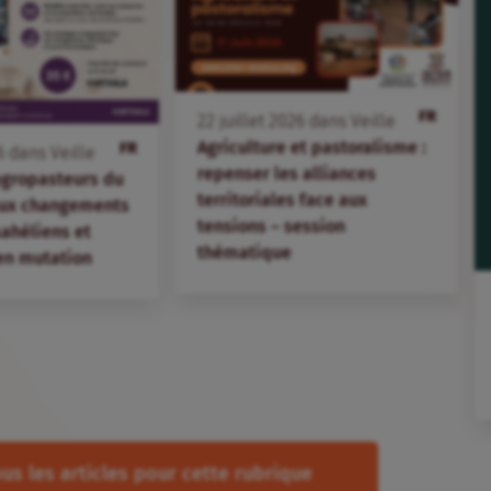
FR
22
juillet
2026
dans
Veille
Agriculture et pastoralisme :
FR
6
dans
Veille
repenser les alliances
agropasteurs du
territoriales face aux
aux changements
tensions – session
 sahéliens et
thématique
en mutation
us les articles pour cette rubrique