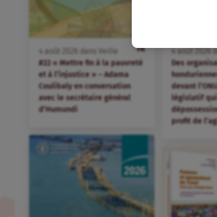
FR
4
août
2026
dans
Veille
4
août
2026
d
#22 « Mettre fin à la pauvreté
Des organis
et à l’injustice » – Adama
hondurienne
Coulibaly en conversation
devant l’ONU
avec le secrétaire général
législatif qu
d’Humundi
dépossession
profit de l’