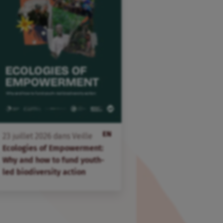
EN
23
juillet
2026
dans
Veille
Ecologies of Empowerment:
Why and how to fund youth-
led biodiversity action