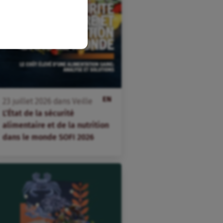
EN
23
juillet
2026
dans
Veille
L’État de la sécurité
alimentaire et de la nutrition
dans le monde SOFI 2026