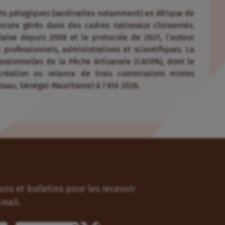
tits pélagiques (sardinelles notamment) en Afrique de
encore gérés dans des cadres nationaux cloisonnés.
aise depuis 2008 et le protocole de 2021, l’auteur
rofessionnels, administrations et scientifiques. La
essionnelles de la Pêche Artisanale (CAOPA), dont le
création ou relance de trois commissions mixtes
sau, Sénégal-Mauritanie) à l’été 2026.
ns et bulletins pour les recevoir
mail.