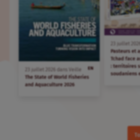
23
juillet
202
Pasteurs et 
Tchad face 
: territoires
EN
23
juillet
2026
dans
Veille
soudaniens 
The State of World Fisheries
and Aquaculture 2026
To