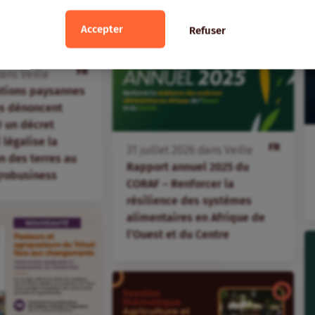
Accepter
Refuser
FR
ans
Veille
ations paysannes
s dénoncent
 un décret
i légalise la
FR
31
juillet
2026
dans
Veille
 des terres au
Rapport annuel 2025 du
agrobusiness
CORAF – Renforcer la
résilience des systèmes
alimentaires en Afrique de
l’Ouest et du Centre