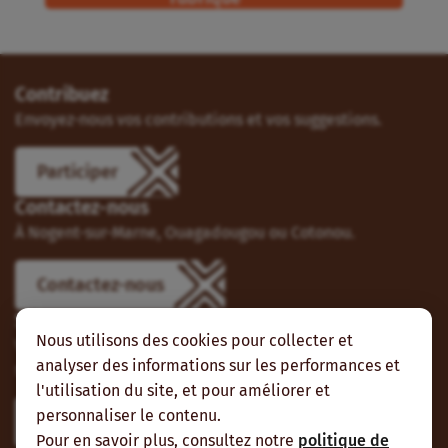
Contribuez
Envoyez-nous vos contributions et vos suggestions.
Participer
Contactez-nous
À Nogent-sur-Marne, Ouagadougou ou Cotonou.
Contactez-nous
Suivez-nous
Nous utilisons des cookies pour collecter et
Vous pouvez aussi vous abonner à nos flux RSS et nous
analyser des informations sur les performances et
suivre sur les réseaux sociaux.
l'utilisation du site, et pour améliorer et
personnaliser le contenu.
Pour en savoir plus, consultez notre
politique de