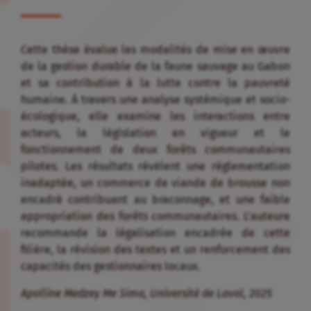
Cette thèse évalue les modalités de mise en œuvre
de la gestion durable de la faune sauvage au Gabon
et sa contribution à la lutte contre la pauvreté
humaine. À travers une analyse systémique et socio-
écologique, elle examine les interactions entre
acteurs, la législation en vigueur et le
fonctionnement de deux forêts communautaires
pilotes. Les résultats révèlent une réglementation
inadaptée, un commerce de viande de brousse non
encadré contribuant au braconnage, et une faible
appropriation des forêts communautaires. L’auteure
recommande la légalisation encadrée de cette
filière, la révision des textes et un renforcement des
capacités des gestionnaires locaux.
Apolline Medzey Me Sima, Université de Laval, 2025