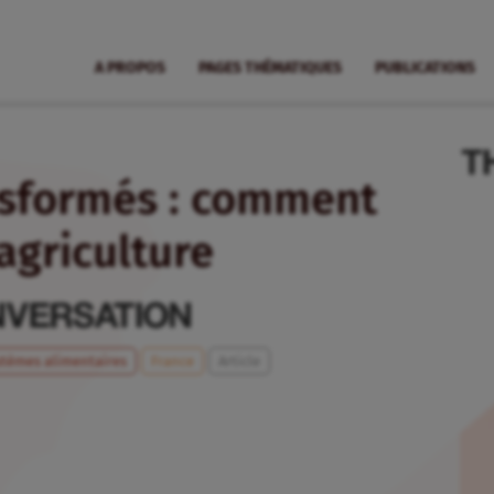
A PROPOS
PAGES THÉMATIQUES
PUBLICATIONS
nsformés : comment
agriculture
stèmes alimentaires
France
Article