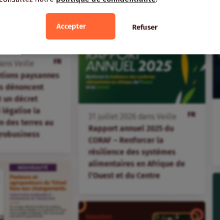
Accepter
Refuser
FR
ans
Veille
ations paysannes
s dénoncent
 un décret
i légalise la
FR
31
juillet
2026
dans
Veille
 des terres au
Rapport annuel 2025 du
agrobusiness
CORAF – Renforcer la
résilience des systèmes
alimentaires en Afrique de
l’Ouest et du Centre