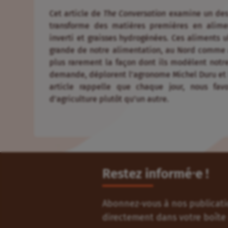
Cet article de
The Conversation
examine un des c
transforme des matières premières en aliment
inverti et graisses hydrogénées. Ces aliments u
grande de notre alimentation, au Nord comme au
plus rarement la façon dont ils modèlent notre 
demande, déplorent l’agronome Michel Duru et l
article rappelle que chaque jour, nous fav
d’agriculture plutôt qu’un autre.
Restez informé⸱e !
Abonnez-vous à nos publicatio
directement dans votre boîte 