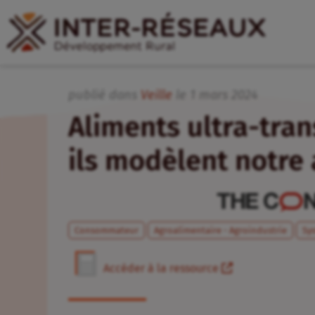
publié dans
Veille
le
1
mars
2024
Aliments ultra-tra
ils modèlent notre 
Consommateur
Agroalimentaire - Agroindustrie
Sy
Accéder à la ressource