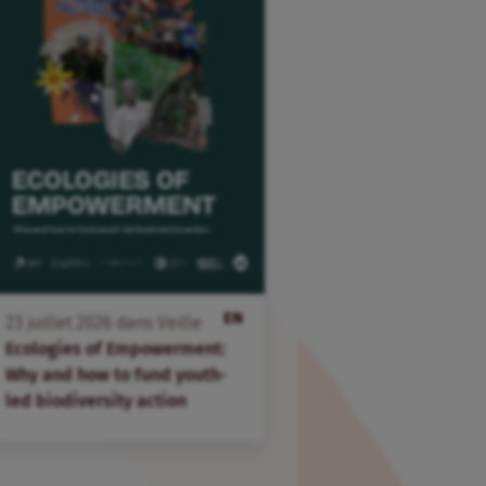
EN
23
juillet
2026
dans
Veille
Ecologies of Empowerment:
Why and how to fund youth-
led biodiversity action