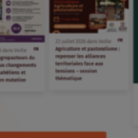
FR
22
juillet
2026
dans
Veille
Agriculture et pastoralisme :
FR
6
dans
Veille
repenser les alliances
agropasteurs du
territoriales face aux
aux changements
tensions – session
 sahéliens et
thématique
en mutation