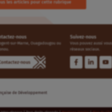
us les articles pour cette rubrique
ntactez-nous
Suivez-nous
ogent-sur-Marne, Ouagadougou ou
Vous pouvez aussi vous 
onou.
réseaux sociaux.
Contactez-nous
Française de Développement