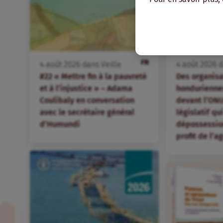
FR
4
août
2026
dans
Veille
4
août
2026
d
#22 « Mettre fin à la pauvreté
Des organis
et à l’injustice » – Adama
hondurienne
Coulibaly en conversation
devant l’ONU
avec le secrétaire général
législatif qu
d’Humundi
dépossession
profit de l’