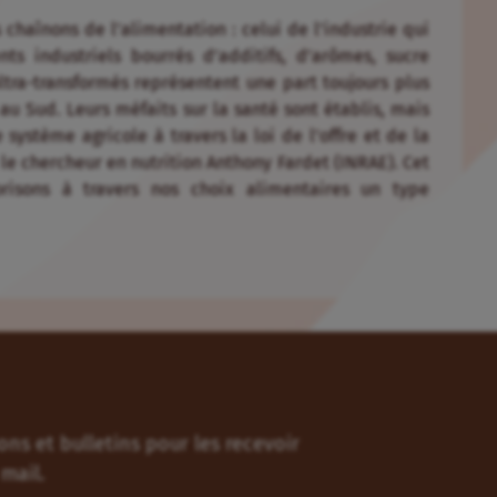
haînons de l’alimentation : celui de l’industrie qui
s industriels bourrés d’additifs, d’arômes, sucre
ltra-transformés représentent une part toujours plus
 Sud. Leurs méfaits sur la santé sont établis, mais
système agricole à travers la loi de l’offre et de la
e chercheur en nutrition Anthony Fardet (INRAE). Cet
orisons à travers nos choix alimentaires un type
ns et bulletins pour les recevoir
mail.