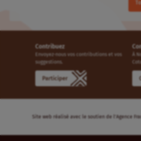
To
Contribuez
Co
Envoyez-nous vos contributions et vos
À N
suggestions.
Cot
Participer
Site web réalisé avec le soutien de l’Agence 