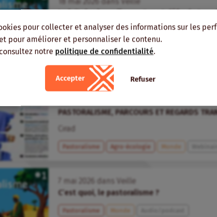
18
mai
2026
dans
Veille
Le lait de chamelle : vertus et défis de tran
ookies pour collecter et analyser des informations sur les pe
Pastoralisme
Lait
Asie
Afrique
Audio/pod
, et pour améliorer et personnaliser le contenu.
 consultez notre
politique de confidentialité
.
Accepter
Refuser
le
1
juin
2026
PASTORALISME, PARCOURS ET REGARDS TRAN
Cirad
Pastoralisme
Agro-écologie
Monde
Webinai
7
mai
2026
dans
Veille
C’est quoi, le pastoralisme ?
Pastoralisme
Monde
Audio/podcast