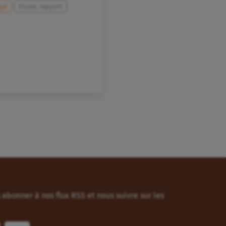
gal
Etude, rapport
abonner à nos flux RSS et nous suivre sur les