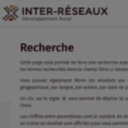
Recherche
Cette page vous permet de faire une recherche avan
les termes recherchés dans le champ libre ci-desso
Vous pouvez également filtrer les résultats par
géographique, par langue, par auteur, par date de 
Un clic sur le signe
vous permet de déplier la ca
choix.
Les chiffres entre parenthèses sont le nombre de résul
au moins un résultat sont affichés pour vous permett