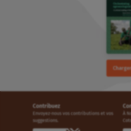
Charger
Contribuez
Co
Envoyez-nous vos contributions et vos
À N
suggestions.
Cot