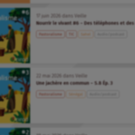
17
juin
2026
dans
Veille
Nourrir le vivant #6 – Des téléphones et de
Pastoralisme
TIC
Sahel
Audio/podcast
22
mai
2026
dans
Veille
Une jachère en commun – S.8 Ép. 3
Pastoralisme
Sénégal
Audio/podcast