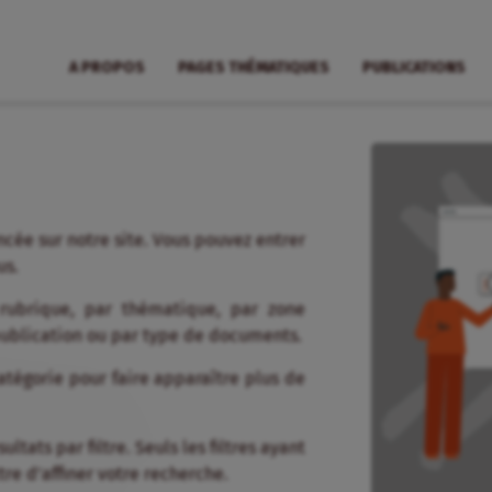
A PROPOS
PAGES THÉMATIQUES
PUBLICATIONS
cée sur notre site. Vous pouvez entrer
us.
 rubrique, par thématique, par zone
publication ou par type de documents.
tégorie pour faire apparaître plus de
tats par filtre. Seuls les filtres ayant
re d’affiner votre recherche.