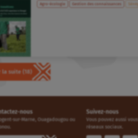
Agro-écologie
Gestion des connaissances
Séné
 la suite
(18)
ntactez-nous
Suivez-nous
ogent-sur-Marne, Ouagadougou ou
Vous pouvez aussi vous 
onou.
réseaux sociaux.