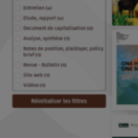
Entretien
(4)
Etude, rapport
(4)
Document de capitalisation
(2)
Analyse, synthèse
(1)
Notes de position, plaidoyer, policy
brief
(1)
Revue - Bulletin
(1)
Site web
(1)
Vidéos
(1)
Réinitialiser les filtres