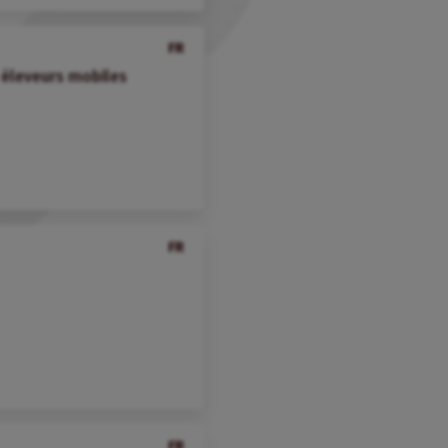
FR
s éleveurs mobiles
FR
FR