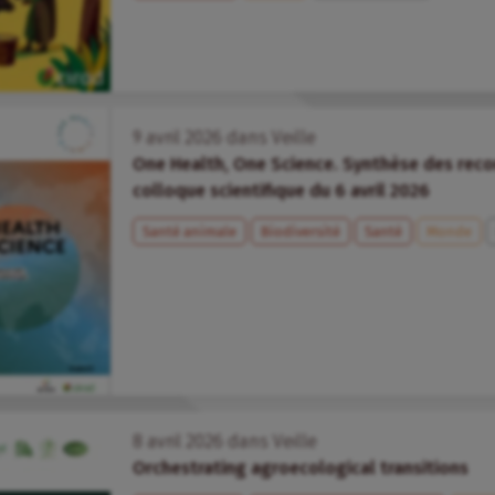
9
avril
2026
dans
Veille
One Health, One Science. Synthèse des rec
colloque scientifique du 6 avril 2026
Santé animale
Biodiversité
Santé
Monde
8
avril
2026
dans
Veille
Orchestrating agroecological transitions