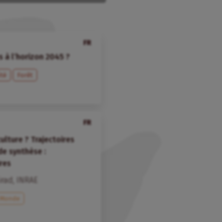
FR
s à l’horizon 2045 ?
ité
Forêt
FR
ulture ? Trajectoires
de synthèse :
ires
irad
,
INRAE
Monde