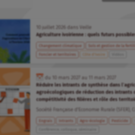
10
juillet
2026
dans
Veille
Agriculture ivoirienne : quels futurs possible
Changement climatique
Sols et gestion de la fertil
Foncier et territoires
Côte d’Ivoire
Vidéos
du
10
mars
2027
au
11
mars
2027
Réduire les intrants de synthèse dans l’agric
agroécologiques de réduction des intrants 
compétitivité des filières et rôle des territo
Société Française d'Economie Rurale (SFER)
,
C
Engrais
Intrants
Agro-écologie
Pesticide
Conférence, colloque, séminaire