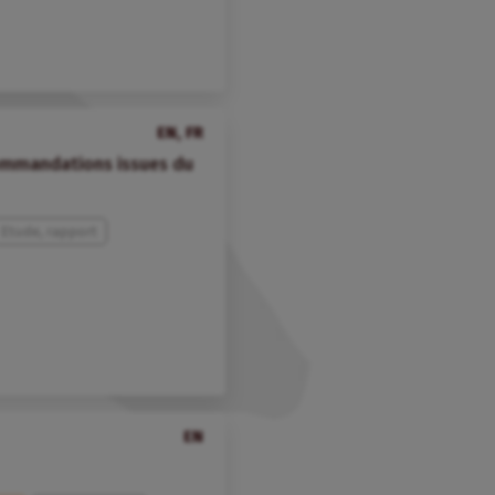
EN, FR
ommandations issues du
Etude, rapport
EN