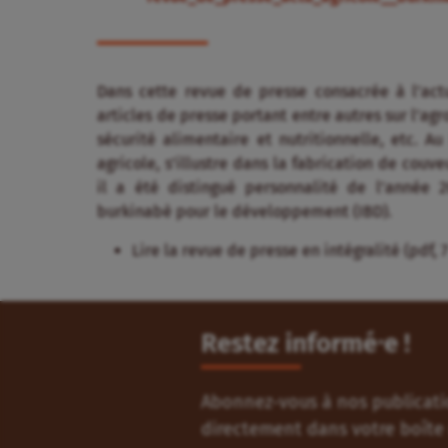
Dans cette revue de presse consacrée à l’actu
articles de presse portant entre autres sur l’agr
sécurité alimentaire et nutritionnelle, etc. A
agricole, s’illustre dans la fabrication de cou
il a été distingué personnalité de l’année 2
burkinabè pour le développement (IBD).
Lire la revue de presse en intégralité (pdf, 
Restez informé⸱e !
Abonnez-vous à nos publicatio
directement dans votre boîte 