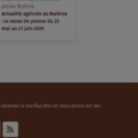
presse Burkina
Actualité agricole au Burkina
: la revue de presse du 23
mai au 21 juin 2019
abonner à nos flux RSS et nous suivre sur les