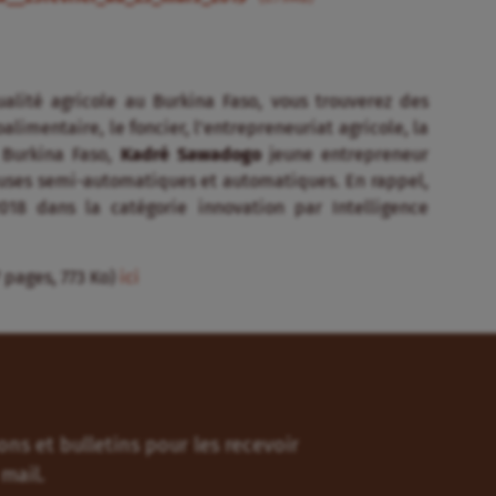
alité agricole au Burkina Faso, vous trouverez des
oalimentaire, le foncier, l’entrepreneuriat agricole, la
u Burkina Faso,
Kadré Sawadogo
jeune entrepreneur
veuses semi-automatiques et automatiques. En rappel,
018 dans la catégorie innovation par Intelligence
7 pages, 773 Ko)
ici
ns et bulletins pour les recevoir
mail.