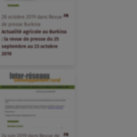
FR
28
octobre
2019
dans
Revue
de presse Burkina
Actualité agricole au Burkina
: la revue de presse du 25
septembre au 23 octobre
2019
FR
24
juin
2019
dans
Revue de