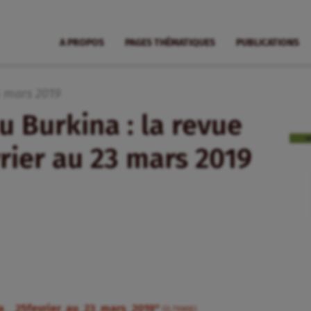
A PROPOS
PAGES THÉMATIQUES
PUBLICATIONS
5
mars
2019
u Burkina : la revue
rier au 23 mars 2019
a__25fevrier_au_23_mars_2019"
(0.79MB)