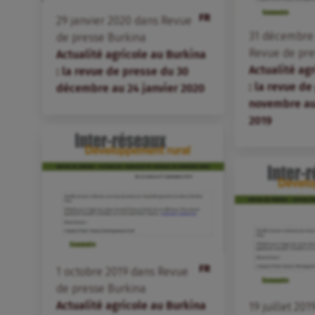
FR
29
janvier
2020
dans
Revue
31
décembr
de presse Burkina
Revue de pre
Actualité agricole au Burkina
Actualité ag
: la revue de presse du 30
: la revue de
décembre au 24 janvier 2020
novembre au
2019
FR
1
octobre
2019
dans
Revue
de presse Burkina
Actualité agricole au Burkina
19
juillet
201