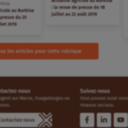
Actualité agricole au Burkina
rkina
: la revue de presse du 18
ricole au Burkina
juillet au 22 août 2019
 presse du 25
llet 2019
us les articles pour cette rubrique
ntactez-nous
Suivez-nous
ogent-sur-Marne, Ouagadougou ou
Vous pouvez aussi vous 
onou.
réseaux sociaux.
Contactez-nous