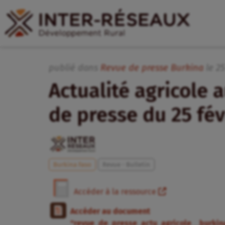
publié dans
Revue de presse Burkina
le
2
Actualité agricole a
de presse du 25 fév
Burkina Faso
Revue - Bulletin
Accéder à la ressource
Accéder au document
"revue_de_presse_actu_agricole__burkin