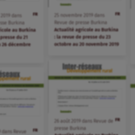
FR
FR
25
novembre
2019
dans
e
2019
dans
Revue de presse Burkina
sse Burkina
Actualité agricole au Burkina
ricole au Burkina
: la revue de presse du 23
 presse du 21
octobre au 20 novembre 2019
 26 décembre
FR
26
août
2019
dans
Revue de
presse Burkina
FR
9
dans
Revue