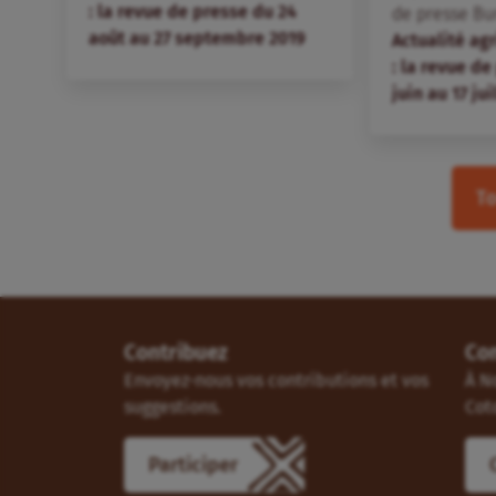
: la revue de presse du 24
de presse Bu
août au 27 septembre 2019
Actualité ag
: la revue de
juin au 17 jui
To
Contribuez
Co
Envoyez-nous vos contributions et vos
À N
suggestions.
Cot
Participer