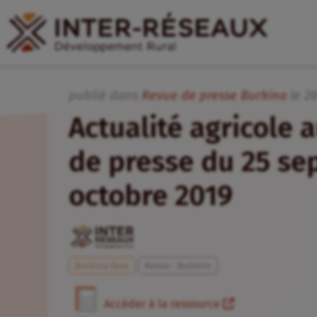
publié dans
Revue de presse Burkina
le
2
Actualité agricole a
de presse du 25 se
octobre 2019
Burkina Faso
Revue - Bulletin
Accéder à la ressource