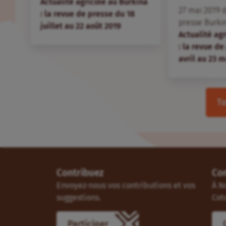
Actualité agricole au Burkina
27
mai
2019
d
: la revue de presse du 18
presse Burki
juillet au 22 août 2019
Actualité ag
: la revue de
avril au 23 m
To
Contribuez
Co
Envoyez-nous vos contributions et vos
À N
suggestions.
Cot
Participer