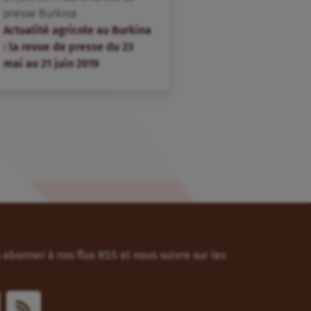
presse Burkina
Actualité agricole au Burkina
: la revue de presse du 23
mai au 21 juin 2019
abonner à nos flux RSS et nous suivre sur les