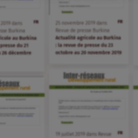
FR
FR
25
novembre
2019
dans
e
2019
dans
Revue de presse Burkina
sse Burkina
Actualité agricole au Burkina
ricole au Burkina
: la revue de presse du 23
 presse du 21
octobre au 20 novembre 2019
 26 décembre
FR
19
juillet
2019
dans
Revue