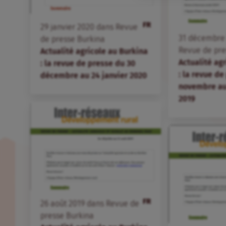
FR
29
janvier
2020
dans
Revue
31
décembr
de presse Burkina
Revue de pre
Actualité agricole au Burkina
Actualité ag
: la revue de presse du 30
: la revue de
décembre au 24 janvier 2020
novembre au
2019
FR
26
août
2019
dans
Revue de
presse Burkina