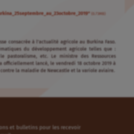
burkina_25septembre_au_23octobre_2019"
(0.73MB)
se consacrée à l’actualité agricole au Burkina Faso.
ématiques du développement agricole telles que :
s, le pastoralisme, etc. Le ministre des Ressources
officiellement lancé, le vendredi 18 octobre 2019 à
ontre la maladie de Newcastle et la variole aviaire.
ns et bulletins pour les recevoir