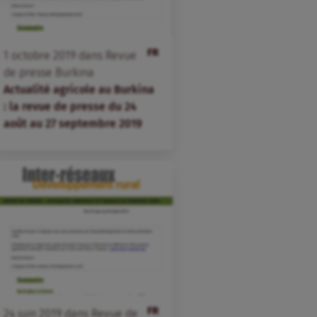
FR
1
octobre
2019
dans
Revue
de presse Burkina
Actualité agricole au Burkina
: la revue de presse du 24
août au 27 septembre 2019
FR
24
juin
2019
dans
Revue de