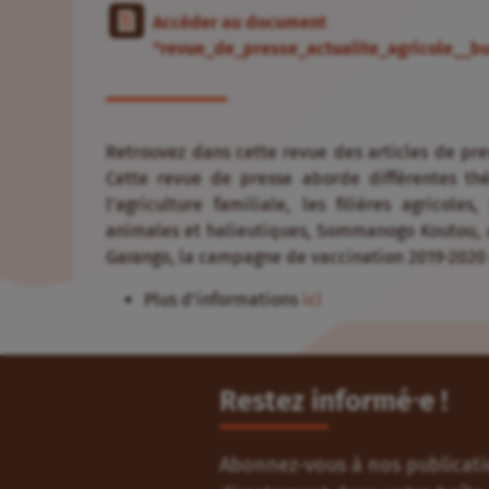
Accéder au document
"revue_de_presse_actualite_agricole__
Retrouvez dans cette revue des articles de pres
Cette revue de presse aborde différentes th
l’agriculture familiale, les filières agricole
animales et halieutiques, Sommanogo Koutou, a 
Garango, la campagne de vaccination 2019-2020 c
Plus d’informations
ici
Restez informé⸱e !
Abonnez-vous à nos publicatio