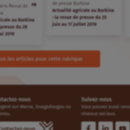
de presse Burkina
FR
ans
Revue de
Actualité agricole au Burkina
na
: la revue de presse du 25
ricole au Burkina
juin au 17 juillet 2019
 presse du 28
ai 2019
us les articles pour cette rubrique
ntactez-nous
Suivez-nous
ogent-sur-Marne, Ouagadougou ou
Vous pouvez aussi vous 
onou.
réseaux sociaux.
Contactez-nous