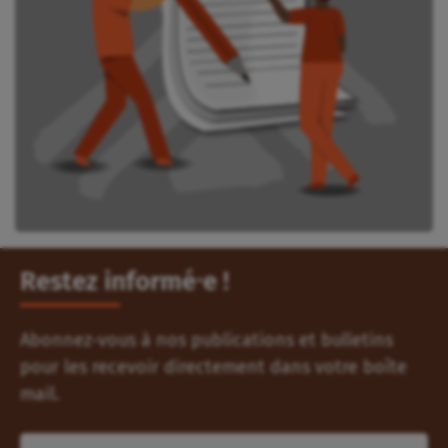
Restez informé⸱e !
Abonnez-vous à nos publications et bulletins
pour les recevoir directement dans votre boîte
mail.