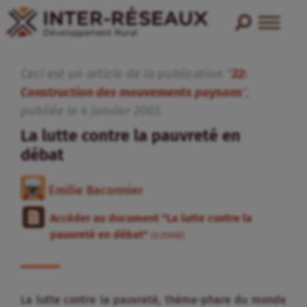
Ceci est un article de la publication "
22:
Construction des mouvements paysans
",
publiée
le
4
janvier
2003
.
La lutte contre la pauvreté en
débat
Emilie Baconnier
Accéder au document "La lutte contre la
pauvreté en débat"
(0.05MB)
La lutte contre la pauvreté, thème-phare du monde