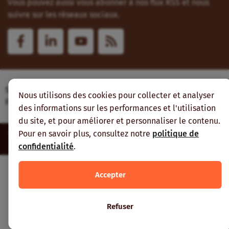
Vous pouvez aussi vous abonner à nos flux RSS et nous
suivre sur les réseaux sociaux.
Site web réalisé avec le soutien de l’Agence
Nous utilisons des cookies pour collecter et analyser
Française de Développement
des informations sur les performances et l'utilisation
du site, et pour améliorer et personnaliser le contenu.
Pour en savoir plus, consultez notre
politique de
Inter-réseaux | Tous droits réservés |
Mentions légales
|
Plan du
site
confidentialité
.
Accepter
Refuser