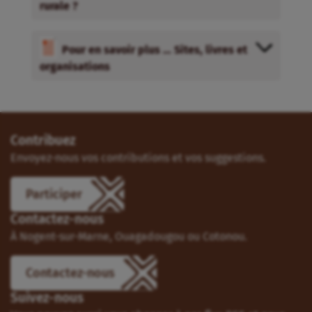
rurale ?
Pour en savoir plus … Sites, livres et
organisations
Contribuez
Envoyez-nous vos contributions et vos suggestions.
Participer
Contactez-nous
À Nogent-sur-Marne, Ouagadougou ou Cotonou.
Contactez-nous
Suivez-nous