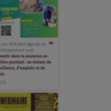
FR
3
juin
2026
dans
Agenda du
éveloppement rural
vestir dans la jeunesse en
ilieu pastoral : un moteur de
silience, d’emplois et de
aix
ILSS