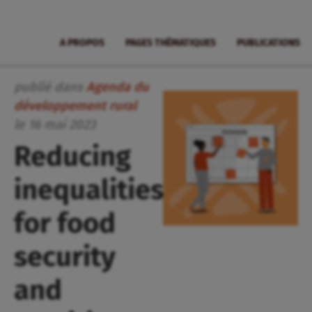
A PROPOS
PAGES THÉMATIQUES
PUBLICATIONS
publié dans
Agenda du
développement rural
le
16
mai
2023
Reducing
inequalities
for food
security
and