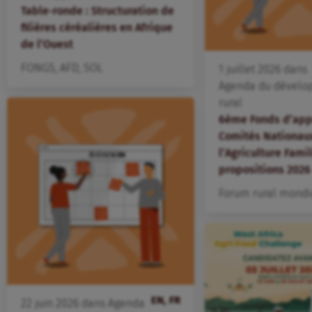
Table-ronde : Structuration de
filières céréalières en Afrique
de l’Ouest
FONGS
,
AFD
,
SOL
1
juillet
2026
dans
Agenda du dévelo
rural
6ème Fonds d’app
Comités Nationau
l’Agriculture Famil
propositions 2026
Forum rural mondi
EN, FR
22
juin
2026
dans
Agenda