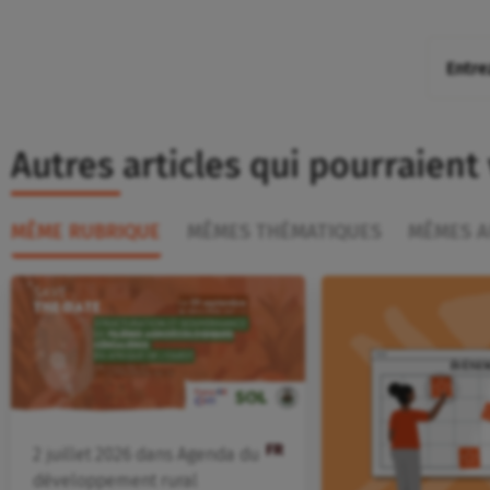
Autres articles qui pourraient
MÊME RUBRIQUE
MÊMES THÉMATIQUES
MÊMES A
FR
2
juillet
2026
dans
Agenda du
développement rural