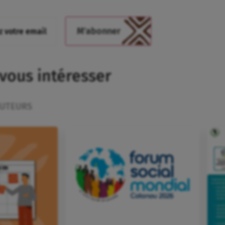
 vous intéresser
UTEURS