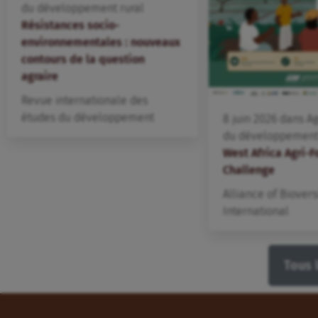
du développement rural
Résistances socio-
environnementales : nouveaux
contours de la question
agraire
Revue internationale des
études du développement
8
juin
2026
dans
A
du développement 
West Africa Agri-
Challenge
Alliance of Biovers
International
Tous 