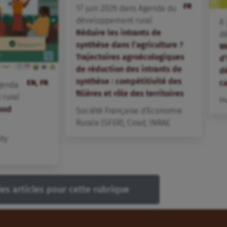
FR
17
juin
2026
dans
Agenda du
développement rural
8
Réduire les intrants de
d
synthèse dans l’agriculture ?
W
Trajectoires agroécologiques
d
de réduction des intrants de
dé
synthèse : compétitivité des
c
EN, FR
genda
filières et rôle des territoires
rural
H
Food
Société Française d'Economie
Rurale (SFER)
,
Cirad
,
INRAE
ity
les articles pour cette rubrique