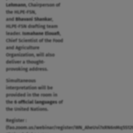
Lehmann
, Chairperson of
the HLPE-FSN,
and
Bhavani Shankar
,
HLPE-FSN drafting team
leader.
Ismahane Elouafi
,
Chief Scientist of the Food
and Agriculture
Organization, will also
deliver a thought-
provoking address.
Simultaneous
interpretation will be
provided in the room in
the
6 official languages
of
the United Nations.
Register :
(fao.zoom.us/webinar/register/WN_AheUvi7xRN6nMq5S12t