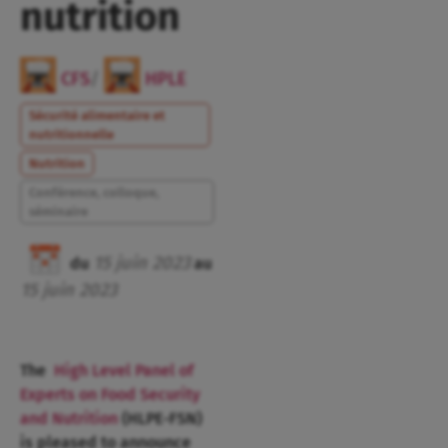
nutrition
CFS
/
HPLE
Sécurité alimentaire et
nutritionnelle
Nutrition
Conférence, colloque,
séminaire
15
juin
2023
du
au
15
juin
2023
The
High Level Panel of
Experts on Food Security
and Nutrition
(HLPE-FSN)
is pleased to announce