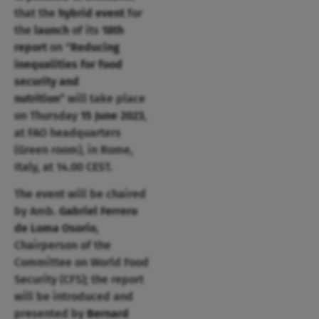
that the
hybrid event
for
the
launch
of its
18th
report
on
“
Reducing
inequalities for food
security and
nutrition
” will take place
on Thursday
15 June 2023
,
at FAO headquarters
(Green room), in Rome,
Italy, at 14.00 CEST.
The event will be chaired
by Amb.
Gabriel Ferrero
de Loma Osorio
,
Chairperson of the
Committee on World Food
Security (CFS); the report
will be introduced and
presented by
Bernard