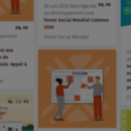
EN, FR
30
juin
2026
dans
Agenda
du développement rural
Forum Social Mondial Cotonou
2026
EN, FR
ppement
Forum Social Mondial
ui aux
2
x de
d
iale. Appel à
In
m
ré
al
p
C