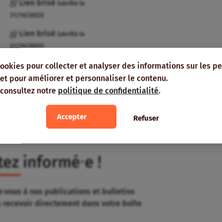
Lien brisé
(vérifié le
31/10/2023)
Lien brisé
(vérifié le
31/10/2023)
cookies pour collecter et analyser des informations sur les p
e, et pour améliorer et personnaliser le contenu.
 consultez notre
politique de confidentialité
.
Ajouter à mon
Accepter
Refuser
agenda
tez informé⸱e !
-vous à nos publications et bulletins
s recevoir directement dans votre boîte