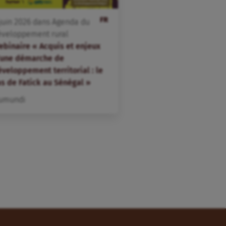
FR
juin
2026
dans
Agenda du
éveloppement rural
ebinaire « Acquis et enjeux
’une démarche de
veloppement territorial : le
as de Fatick au Sénégal »
umundi