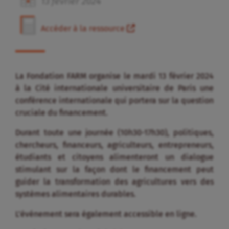
13
février
2024
Accéder à la ressource
La Fondation FARM organise le mardi 13 février 2024
à la Cité internationale universitaire de Paris une
conférence internationale qui portera sur la question
cruciale du financement.
Durant toute une journée (10h30-17h30), politiques,
chercheurs, financeurs, agriculteurs, entrepreneurs,
étudiants et citoyens alimenteront un dialogue
stimulant sur la façon dont le financement peut
guider la transformation des agricultures vers des
systèmes alimentaires durables.
L’événement sera également accessible en ligne.