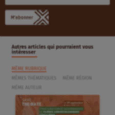
M'abonner
Autres articles qui pourraient vous
intéresser
MÊME RUBRIQUE
MÊMES THÉMATIQUES
MÊME RÉGION
MÊME AUTEUR