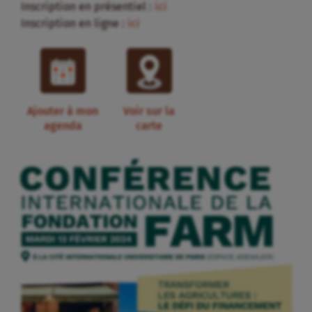
Inscription en présentiel :
ici
Inscription en ligne :
ici
Ajouter à mon
Voir sur la
agenda
carte