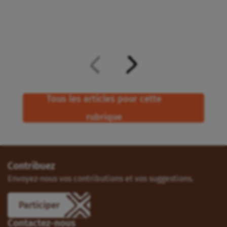
Tous les articles pour cette
rubrique
Contribuez
Envoyez-nous vos contributions et vos suggestions.
Participer
Contactez-nous