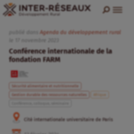
publié dans
Agenda du développement rural
le
17
novembre
2023
Conférence internationale de la
fondation FARM
Sécurité alimentaire et nutritionnelle
Gestion durable des ressources naturelles
Afrique
Conférence, colloque, séminaire
Cité internationale universitaire de Paris