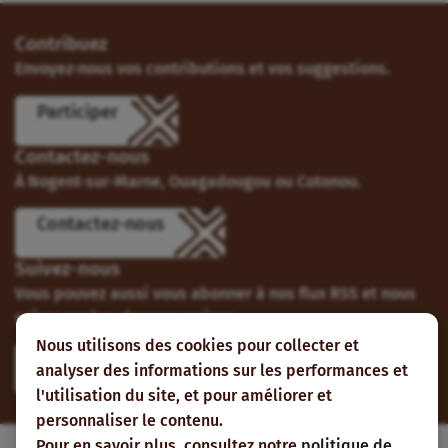
Contribuez
Envoyez-nous vos contributions et vos suggestions.
Participer
Contactez-nous
À Nogent-sur-Marne, Ouagadougou ou Cotonou.
Contactez-nous
Suivez-nous
Vous pouvez aussi vous abonner à nos flux RSS et nous
suivre sur les réseaux sociaux.
Nous utilisons des cookies pour collecter et
analyser des informations sur les performances et
l'utilisation du site, et pour améliorer et
personnaliser le contenu.
Pour en savoir plus, consultez notre
politique de