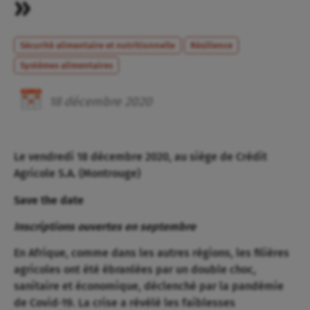
»
Sécurité alimentaire et nutritionnelle
Résilience
Systèmes alimentaires
18
décembre
2020
Le vendredi 18 décembre 2020, au siège de Crédit
Agricole S.A. (Montrouge)
Save the date
Inscriptions ouvertes en septembre
En Afrique, comme dans les autres régions, les filières
agricoles ont été ébranlées par un double choc,
sanitaire et économique, déclenché par la pandémie
de Covid-19. La crise a révélé les faiblesses