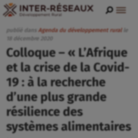
publié dans
Agenda du développement rural
le
18
décembre
2020
Colloque – « L’Afrique
et la crise de la Covid-
19 : à la recherche
d’une plus grande
résilience des
systèmes alimentaires