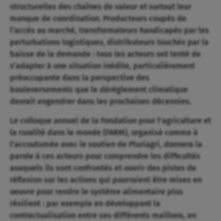
structurelles des chaînes de valeur et surtout leur
manque de coordination. Producteurs coupés de
l’accès au marché, transformateurs handicapés par les
perturbations logistiques, distributeurs touchés par la
baisse de la demande : tous les acteurs ont tenté de
s’adapter à une situation inédite, particulièrement
préoccupante dans la perspective des
bouleversements que le dérèglement climatique
devrait engendrer dans les prochaines décennies.
Le colloque annuel de la Fondation pour l’agriculture et
la ruralité dans le monde (FARM), organisé comme à
l’accoutumée avec le soutien de Pluriagri, donnera la
parole à ces acteurs pour comprendre les difficultés
auxquels ils sont confrontés et ouvrir des pistes de
réflexion sur les actions qui pourraient être mises en
oeuvre pour rendre le système alimentaire plus
résilient : par exemple en développant la
contractualisation entre ses différents maillons, en