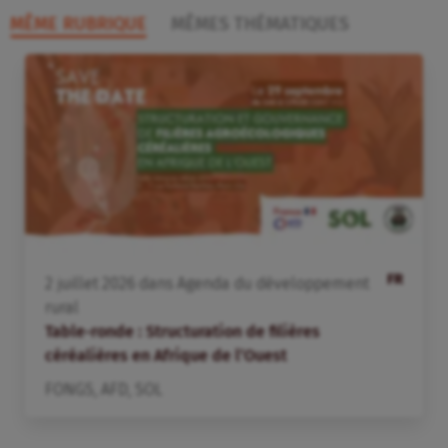
MÊME RUBRIQUE
MÊMES THÉMATIQUES
FR
2
juillet
2026
dans
Agenda du développement
rural
Table-ronde : Structuration de filières
céréalières en Afrique de l’Ouest
FONGS
,
AFD
,
SOL