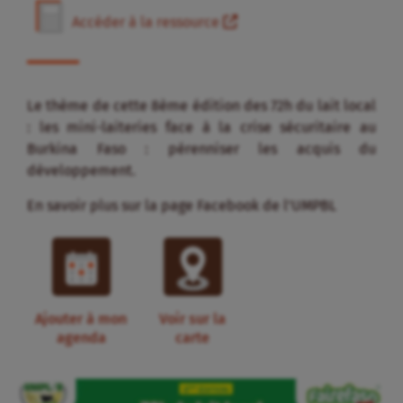
Accéder à la ressource
Le thème de cette 8ème édition des 72h du lait local
: les mini-laiteries face à la crise sécuritaire au
Burkina Faso : pérenniser les acquis du
développement.
En savoir plus sur la page Facebook de l’UMPBL
Ajouter à mon
Voir sur la
agenda
carte