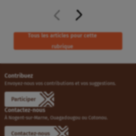
Tous les articles pour cette
rubrique
Contribuez
Envoyez-nous vos contributions et vos suggestions.
Participer
Contactez-nous
À Nogent-sur-Marne, Ouagadougou ou Cotonou.
Contactez-nous