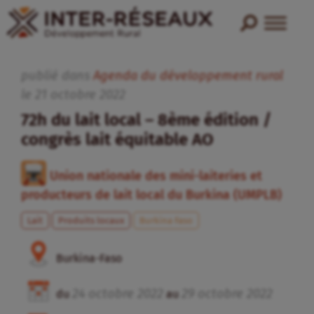
publié dans
Agenda du développement rural
le
21
octobre
2022
72h du lait local – 8ème édition /
congrès lait équitable AO
Union nationale des mini-laiteries et
producteurs de lait local du Burkina (UMPLB)
Lait
Produits locaux
Burkina Faso
Burkina-Faso
24
octobre
2022
29
octobre
2022
du
au