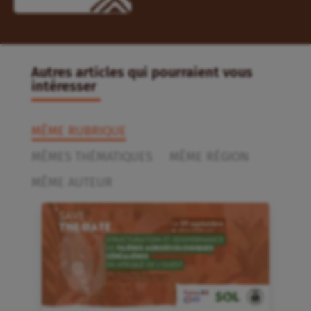
Autres articles qui pourraient vous
intéresser
MÊME RUBRIQUE
MÊMES THÉMATIQUES
MÊME RÉGION
MÊME AUTEUR