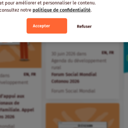
, et pour améliorer et personnaliser le contenu.
 consultez notre
politique de confidentialité
.
Accepter
Refuser
EN, FR
30
juin
2026
dans
Agenda du développement
rural
EN, FR
Forum Social Mondial
dans
Cotonou 2026
éveloppement
Forum Social Mondial
d’appui aux
ionaux de
 Familiale. Appel
ns 2026
mondial