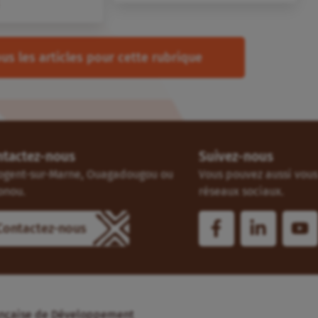
us les articles pour cette rubrique
ntactez-nous
Suivez-nous
ogent-sur-Marne, Ouagadougou ou
Vous pouvez aussi vous 
onou.
réseaux sociaux.
Contactez-nous
Française de Développement