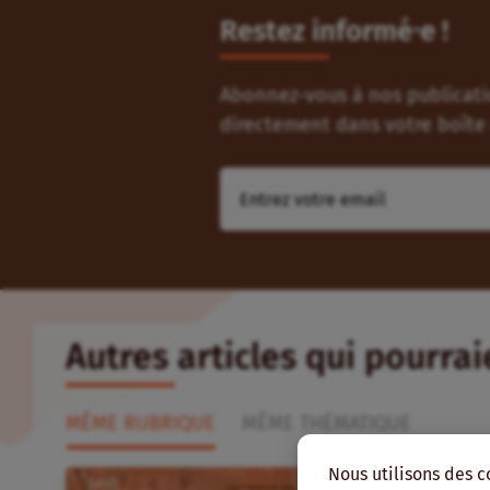
Restez informé⸱e !
Abonnez-vous à nos publicatio
directement dans votre boîte 
Autres articles qui pourra
MÊME RUBRIQUE
MÊME THÉMATIQUE
Nous utilisons des c