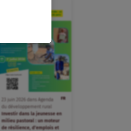
FR
23
juin
2026
dans
Agenda
du développement rural
Investir dans la jeunesse en
milieu pastoral : un moteur
de résilience, d’emplois et