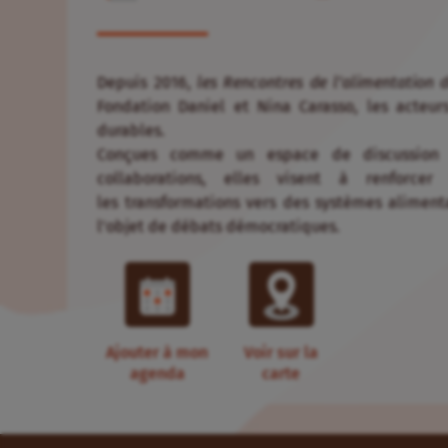
Depuis 2016,
les Rencontres de l’alimentation 
Fondation Daniel et Nina Carasso, les acteur
durables.
Conçues comme un espace de discussion p
collaborations, elles visent à renforcer
les transformations vers des systèmes alimenta
l’objet de débats démocratiques.
Ajouter à mon
Voir sur la
agenda
carte