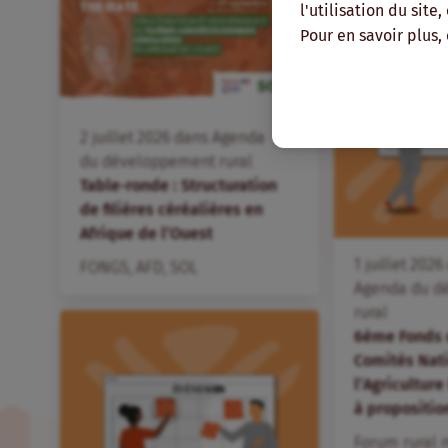
l'utilisation du site
Pour en savoir plus,
FR
2
juillet
2026
dans
Agenda
du développement rural
Table-ronde : Structuration
de filières céréalières en
Afrique de l’Ouest
1
juillet
2026
FONGS
,
AFD
,
SOL
Agenda du d
rural
6ème Fonds 
Comités Nat
l’Agriculture
à propositio
Forum rural 