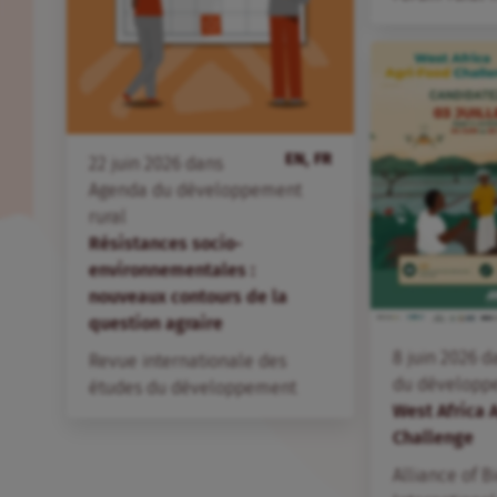
EN, FR
22
juin
2026
dans
Agenda du développement
rural
Résistances socio-
environnementales :
nouveaux contours de la
question agraire
8
juin
2026
d
Revue internationale des
du développ
études du développement
West Africa 
Challenge
Alliance of B