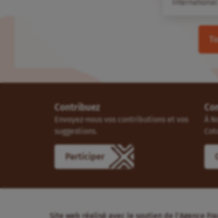
International
To
Contribuez
Co
Envoyez-nous vos contributions et vos
À N
suggestions.
Cot
Participer
Site web réalisé avec le soutien de l’Agence 