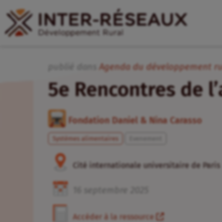
publié dans
Agenda du développement ru
5e Rencontres de l
Fondation Daniel & Nina Carasso
Systèmes alimentaires
Evenement
Cité internationale universitaire de Paris
16
septembre
2025
Accéder à la ressource