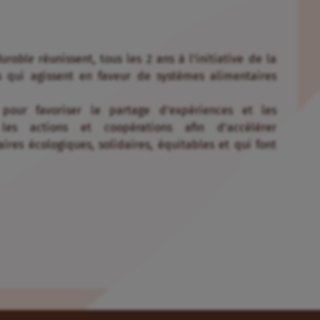
durable
réunissent, tous les 2 ans à l’initiative de la
s qui agissent en faveur de systèmes alimentaires
our favoriser le partage d’expériences et les
 les actions et coopérations afin d’accélérer
ires écologiques, solidaires, équitables et qui font