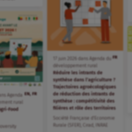
FR
17
juin
2026
dans
Agenda du
développement rural
Réduire les intrants de
synthèse dans l’agriculture ?
Trajectoires agroécologiques
EN, FR
de réduction des intrants de
ans
Agenda
synthèse : compétitivité des
ement rural
filières et rôle des territoires
Agri-Food
Société Française d'Economie
Rurale (SFER)
,
Cirad
,
INRAE
ioversity