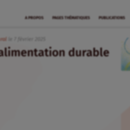
A PROPOS
PAGES THÉMATIQUES
PUBLICATIONS
ral
le
7
février
2025
’alimentation durable