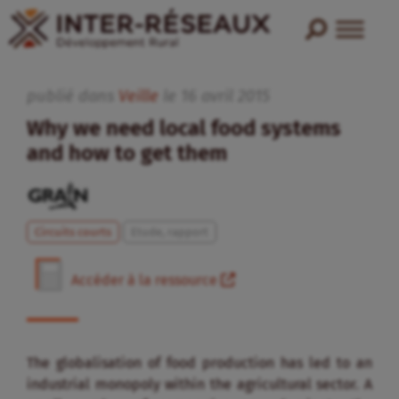
publié dans
Veille
le
16
avril
2015
Why we need local food systems
and how to get them
Circuits courts
Etude, rapport
Accéder à la ressource
The globalisation of food production has led to an
industrial monopoly within the agricultural sector. A