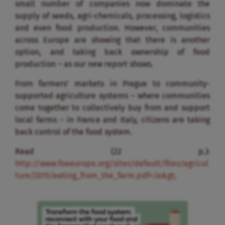
small number of companies now dominate the
supply of seeds, agri-chemicals, processing, logistics
and even food production. However, communities
across Europe are showing that there is another
option, and taking back ownership of food
production – as our new report shows.
From farmers’ markets in Prague to community-
supported agriculture systems – where communities
come together to collectively buy from and support
local farms – in France and Italy, citizens are taking
back control of the food system.
Read (22 p.):
http://www.foeeurope.org/sites/default/files/agricul
ture/2015/eating_from_the_farm.pdf</a&gt
;