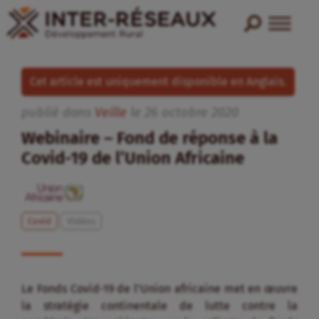
Cet article est uniquement disponible en Anglais.
publié dans
Veille
le
26
octobre
2020
Webinaire – Fond de réponse à la
Covid-19 de l’Union Africaine
Covid
Vidéos
Le Fonds Covid-19 de l’Union africaine met en œuvre
la stratégie continentale de lutte contre la