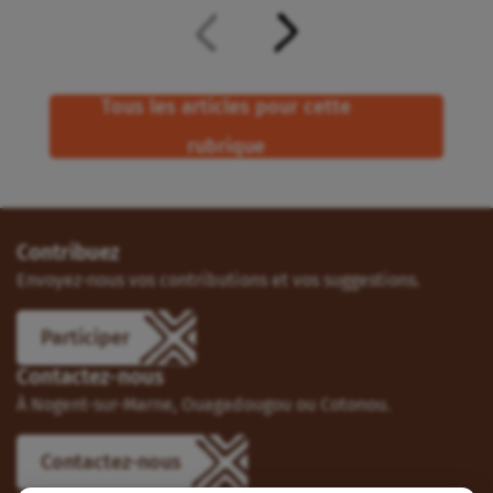
Tous les articles pour cette
rubrique
Contribuez
Envoyez-nous vos contributions et vos suggestions.
Participer
Contactez-nous
À Nogent-sur-Marne, Ouagadougou ou Cotonou.
Contactez-nous