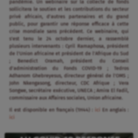
pandémie. Un webinaire sur la collecte de fonds
sollicitera le soutien et les contributions du secteur
privé africain, d’autres partenaires et du grand
public, pour garantir une réponse efficace à cette
crise mondiale sans précédent. Ce webinaire, qui
s’est tenu le 24 octobre dernier, a rassemblé
plusieurs intervenants : Cyril Ramaphosa, président
de l’Union africaine et président de l’Afrique du Sud
; Benedict Oramah, président du Conseil
d’administration du Fonds COVID-19 ; Tedros
Adhanom Ghebreyesus, directeur général de l’OMS ;
John Nkengasong, directeur, CDC Afrique ; Vera
Songwe, secrétaire exécutive, UNECA ; Amira El Fadil,
commissaire aux Affaires sociales, Union africaine.
Il est disponible en français (1H44) :
ici
En anglais :
ici