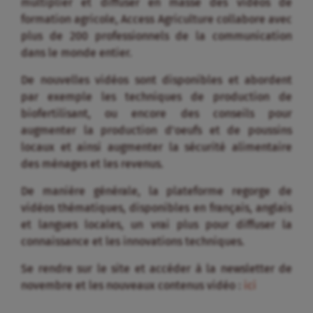
multiplier et diffuser en masse des vidéos de
formation agricole, Access Agriculture collabore avec
plus de 200 professionnels de la communication
dans le monde entier.
De nouvelles vidéos sont disponibles et abordent
par exemple les techniques de production de
biofertilisant, ou encore des conseils pour
augmenter la production d’oeufs et de poussins
locaux et ainsi augmenter la sécurité alimentaire
des ménages et les revenus.
De manière générale, la plateforme regorge de
vidéos thématiques, disponibles en français, anglais
et langues locales, un vrai plus pour diffuser la
connaissance et les innovations techniques.
Se rendre sur le site et accéder à la newsletter de
novembre et les nouveaux contenus vidéo :
ici