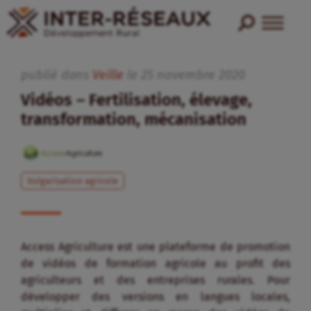
publié dans
Veille
le
25
novembre
2020
Vidéos – Fertilisation, élevage,
transformation, mécanisation
Vulgarisation agricole
Access Agriculture est une plateforme de promotion
de vidéos de formation agricole au profit des
agriculteurs et des entreprises rurales. Pour
développer des versions en langues locales,