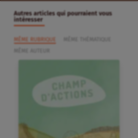
Autres articles qui pourraient vous
intéresser
MÊME RUBRIQUE
MÊME THÉMATIQUE
MÊME AUTEUR