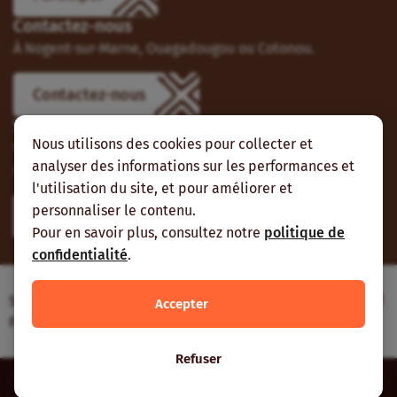
Contactez-nous
À Nogent-sur-Marne, Ouagadougou ou Cotonou.
Contactez-nous
Suivez-nous
Nous utilisons des cookies pour collecter et
Vous pouvez aussi vous abonner à nos flux RSS et nous
analyser des informations sur les performances et
suivre sur les réseaux sociaux.
l'utilisation du site, et pour améliorer et
personnaliser le contenu.
Pour en savoir plus, consultez notre
politique de
confidentialité
.
Site web réalisé avec le soutien de l’Agence
Accepter
Française de Développement
Refuser
Inter-réseaux | Tous droits réservés |
Mentions légales
|
Plan du
site