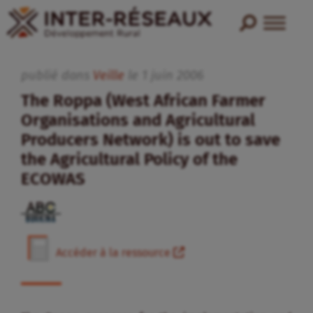
publié dans
Veille
le
1
juin
2006
The Roppa (West African Farmer
Organisations and Agricultural
Producers Network) is out to save
the Agricultural Policy of the
ECOWAS
Accéder à la ressource