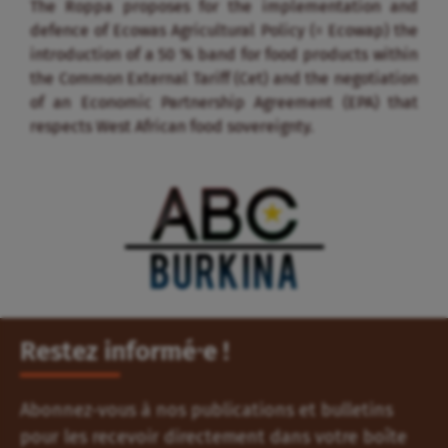
The Roppa proposes for the implementation and
defence of Ecowas Agricultural Policy (= Ecowap) the
introduction of a 50 % band for food products within
the Common External Tariff (Cet) and the negotiation
of an Economic Partnership Agreement (EPA) that
respects West African food sovereignty.
Restez informé⸱e !
Abonnez-vous à nos publications et bulletins
pour les recevoir directement dans votre boîte