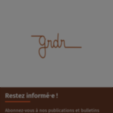
Restez informé⸱e !
Abonnez-vous à nos publications et bulletins