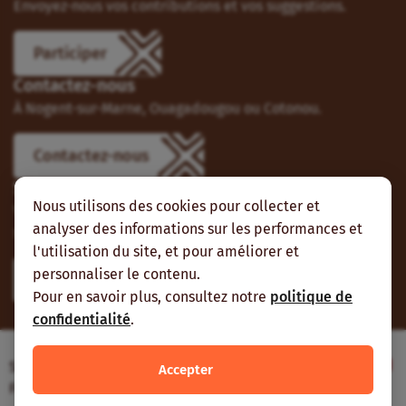
Envoyez-nous vos contributions et vos suggestions.
Participer
Contactez-nous
À Nogent-sur-Marne, Ouagadougou ou Cotonou.
Contactez-nous
Suivez-nous
Nous utilisons des cookies pour collecter et
Vous pouvez aussi vous abonner à nos flux RSS et nous
analyser des informations sur les performances et
suivre sur les réseaux sociaux.
l'utilisation du site, et pour améliorer et
personnaliser le contenu.
Pour en savoir plus, consultez notre
politique de
confidentialité
.
Site web réalisé avec le soutien de l’Agence
Accepter
Française de Développement