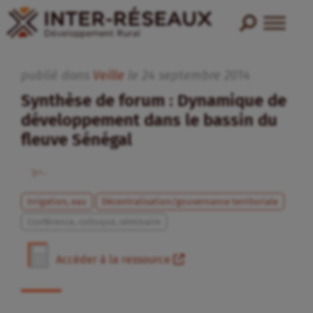
publié dans
Veille
le
24
septembre
2014
Synthèse de forum : Dynamique de
développement dans le bassin du
fleuve Sénégal
Irrigation, eau
Décentralisation/gouvernance territoriale
Conférence, colloque, séminaire
Accéder à la ressource