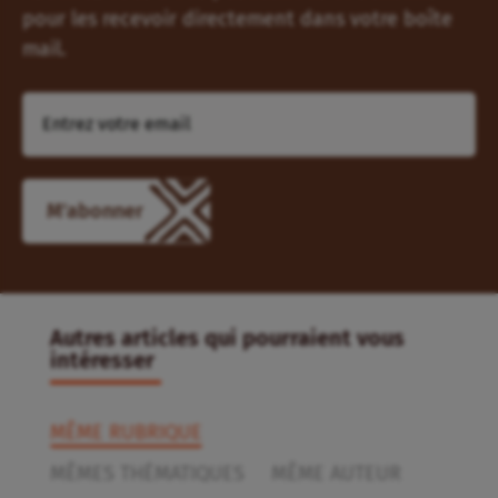
pour les recevoir directement dans votre boîte
mail.
M'abonner
Autres articles qui pourraient vous
intéresser
MÊME RUBRIQUE
MÊMES THÉMATIQUES
MÊME AUTEUR