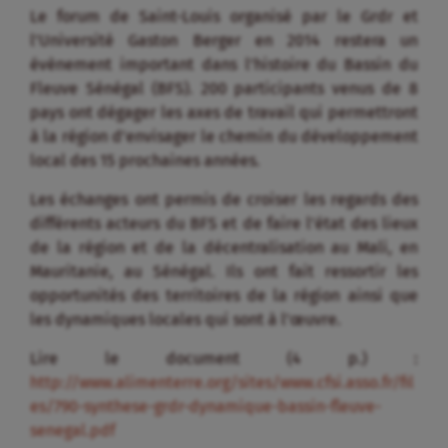
Le forum de Saint-Louis organisé par le Grdr et
l’Université Gaston Berger en 2014 restera un
évènement important dans l’histoire du Bassin du
Fleuve Sénégal (BFS). 200 participants venus de 8
pays ont dégager les axes de travail qui permettront
à la région d’envisager le chemin du développement
local des 15 prochaines années.
Les échanges ont permis de croiser les regards des
différents acteurs du BFS et de faire l’état des lieux
de la région et de la décentralisation au Mali, en
Mauritanie, au Sénégal. Ils ont fait ressortir les
opportunités des territoires de la région ainsi que
les dynamiques locales qui sont à l’œuvre.
Lire le document (4 p.) :
http://www.alimenterre.org/sites/www.cfsi.asso.fr/fil
es/790-synthese-grdr-dynamique-bassin-fleuve-
senegal.pdf