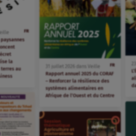
FR
eille
s paysannes
oncent
écret
lise la
2
FR
31
juillet
2026
dans
Veille
terres au
L’
Rapport annuel 2025 du CORAF
siness
al
– Renforcer la résilience des
d
systèmes alimentaires en
Afrique de l’Ouest et du Centre