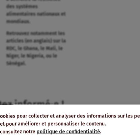
des systèmes
alimentaires nationaux et
mondiaux.
Retrouvez notamment les
articles (en anglais) sur la
RDC, le Ghana, le Mali, le
Niger, le Nigeria, ou le
Sénégal.
tez informé⸱e !
cookies pour collecter et analyser des informations sur les p
-vous à nos publications et bulletins
e, et pour améliorer et personnaliser le contenu.
s recevoir directement dans votre boîte
 consultez notre
politique de confidentialité
.