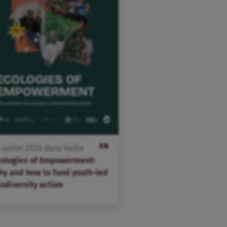
EN
3
juillet
2026
dans
Veille
cologies of Empowerment:
hy and how to fund youth-led
odiversity action