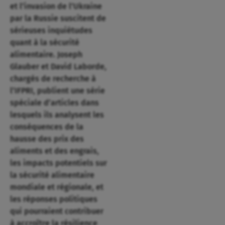
et l’invasion de l’Ukraine
par la Russie suscitent de
sérieuses inquiétudes
quant à la sécurité
alimentaire. Joseph
Glauber et David Laborde,
chargés de recherche à
l’IFPRI, publient une série
spéciale d’articles dans
lesquels ils analysent les
conséquences de la
hausse des prix des
aliments et des engrais,
les impacts potentiels sur
la sécurité alimentaire
mondiale et régionale, et
les réponses politiques
qui pourraient contribuer
à accroître la résilience