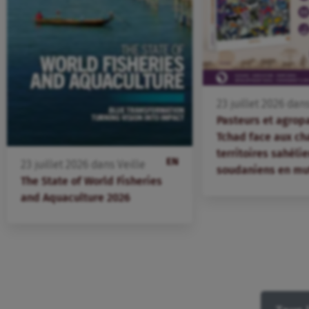
23
juillet
2026
dan
Pasteurs et agrop
Tchad face aux ch
territoires sahélie
EN
23
juillet
2026
dans
Veille
soudaniens en mu
The State of World Fisheries
and Aquaculture 2026