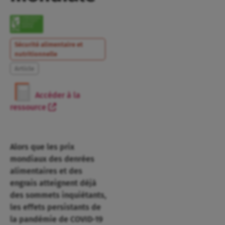
Sécurité alimentaire et
nutritionnelle
Article
Accéder à la
ressource
Alors que les prix
mondiaux des denrées
alimentaires et des
engrais atteignent déjà
des sommets inquiétants,
les effets persistants de
la pandémie de COVID-19