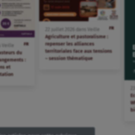
FR
22
juillet
2026
dans
Veille
Agriculture et pastoralisme :
repenser les alliances
FR
s
Veille
territoriales face aux tensions
asteurs du
– session thématique
angements :
ns et
tation
2
E
W
bi