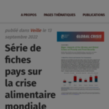
A PROPOS
PAGES THÉMATIQUES
PUBLICATIONS
publié dans
Veille
le
13
septembre
2022
Série de
fiches
pays sur
la crise
alimentaire
mondiale