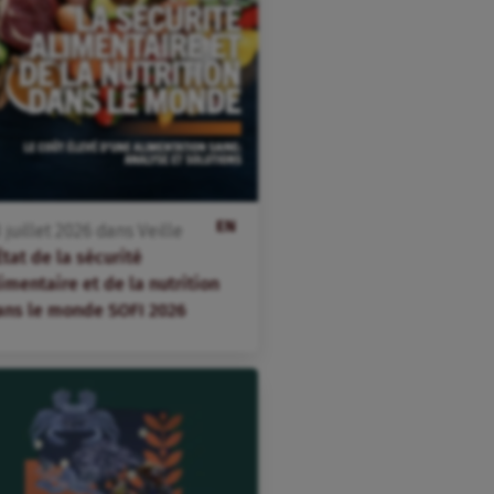
EN
3
juillet
2026
dans
Veille
État de la sécurité
imentaire et de la nutrition
ans le monde SOFI 2026