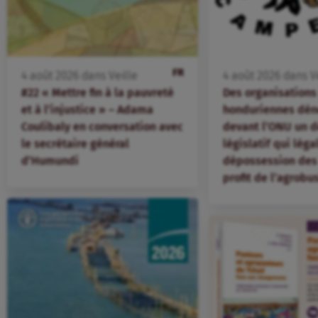
FR
4
août
2026
dans
Veille
4
août
2026
dans
V
#22 « Mettre fin à la pauvreté
Des organisation
et à l’injustice » – Adama
honduriennes dén
Coulibaly en conversation avec
devant l’ONU un d
le secrétaire général
législatif qui léga
d’Humundi
dépossession des 
profit de l’agrobu