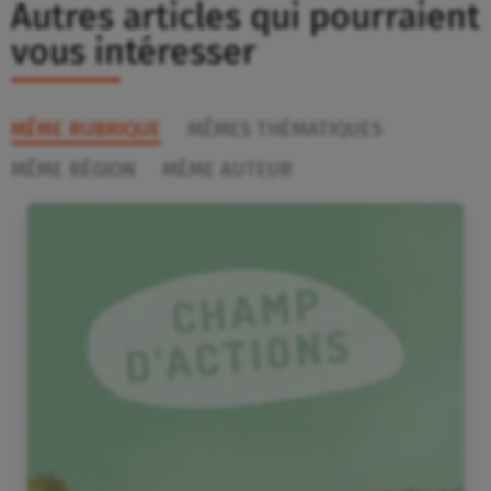
Autres articles qui pourraient
vous intéresser
MÊME RUBRIQUE
MÊMES THÉMATIQUES
MÊME RÉGION
MÊME AUTEUR