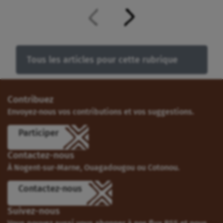
Tous les articles pour cette rubrique
Contribuez
Envoyez-nous vos contributions et vos suggestions.
Participer
Contactez-nous
À Nogent-sur-Marne, Ouagadougou ou Cotonou.
Contactez-nous
Suivez-nous