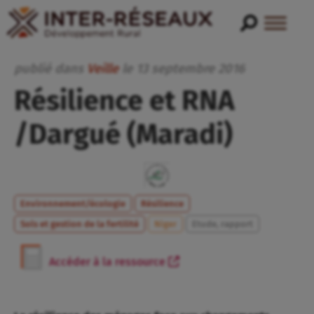
publié dans
Veille
le
13
septembre
2016
Résilience et RNA
/Dargué (Maradi)
Environnement/écologie
Résilience
Sols et gestion de la fertilité
Niger
Etude, rapport
Accéder à la ressource