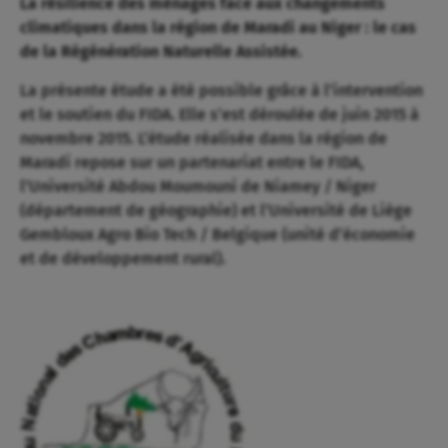
La résilience des ménages face aux changements
climatiques dans la région de Maradi au Niger : le cas
de la Régénération Naturelle Assistée.
La présente étude a été possible grâce à l’intervention
et le soutien du FIDA. Elle s’est déroulée de juin 2015 à
novembre 2015. L’étude réalisée dans la région de
Maradi repose sur un partenariat entre le FIDA,
l’Université Abdou Moumouni de Niamey / Niger
(département de géographie) et l’Université de Liège
Gembloux Agro Bio Tech / Belgique (unité d’économie
et de développement rural).