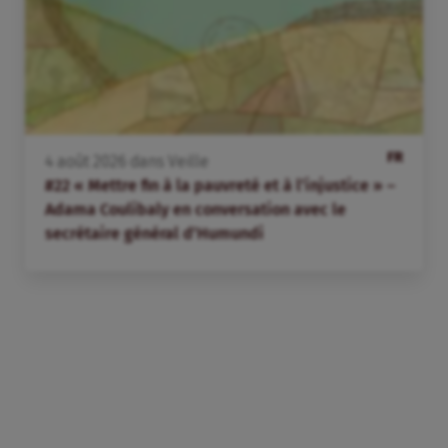
FR
4
août
2026
dans
Veille
#22 « Mettre fin à la pauvreté et à l’injustice » –
Adama Coulibaly en conversation avec le
secrétaire général d’Humundi