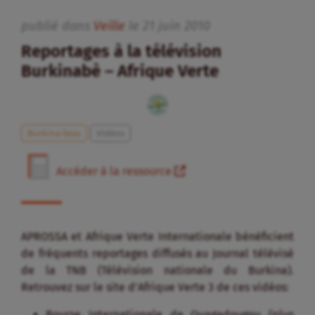
publié dans
Veille
le
21
juin
2010
Reportages à la télévision
Burkinabè – Afrique Verte
Burkina Faso
Vidéos
Accéder à la ressource
APROSSA et Afrique Verte Internationale bénéficient
de fréquents reportages diffusés au Journal télévisé
de la TNB (Télévision nationale du Burkina).
Retrouvez sur le site d’Afrique Verte 3 de ces vidéos:
Bourse Internationale de Ouagadougou (plus