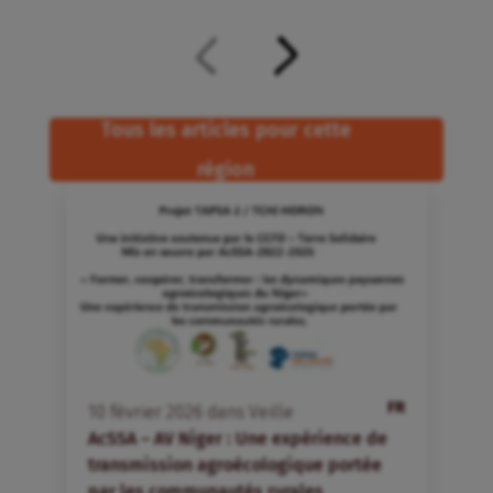
Tous les articles pour cette
région
FR
10
février
2026
dans
Veille
AcSSA – AV Niger : Une expérience de
transmission agroécologique portée
par les communautés rurales