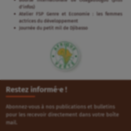
d’infos)
Atelier FSP Genre et Economie : les femmes
actrices du développement
Journée du petit mil de Djibasso
Restez informé⸱e !
Abonnez-vous à nos publications et bulletins
pour les recevoir directement dans votre boîte
mail.