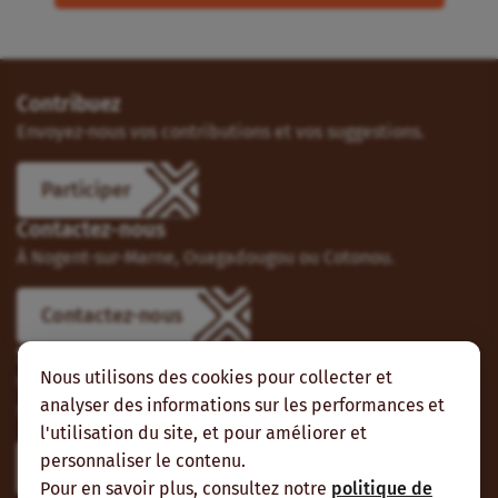
Contribuez
Envoyez-nous vos contributions et vos suggestions.
Participer
Contactez-nous
À Nogent-sur-Marne, Ouagadougou ou Cotonou.
Contactez-nous
Suivez-nous
Nous utilisons des cookies pour collecter et
Vous pouvez aussi vous abonner à nos flux RSS et nous
analyser des informations sur les performances et
suivre sur les réseaux sociaux.
l'utilisation du site, et pour améliorer et
personnaliser le contenu.
Pour en savoir plus, consultez notre
politique de