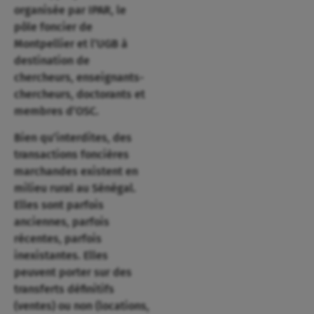
organisée par IPAR, le
pôle foncier de
Montpellier et l’UGB à
destination de
chercheurs, enseignants-
chercheurs, doctorants et
membres d’OSC.
Bien qu’interdites, des
transactions foncières
marchandes existent en
milieu rural au Sénégal.
Elles sont parfois
anciennes, parfois
récentes, parfois
inexistantes. Elles
peuvent porter sur des
transferts définitifs
(ventes) ou non (locations,