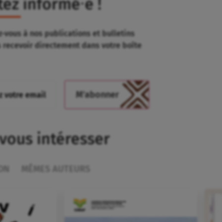
tez informé⸱e !
-vous à nos publications et bulletins
s recevoir directement dans votre boîte
 vous intéresser
ON
MÊMES AUTEURS