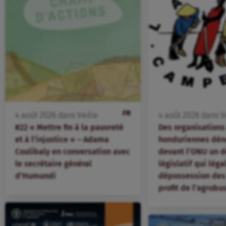
FR
4
août
2026
dans
Veille
4
août
2026
dans
V
#22 « Mettre fin à la pauvreté
Des organisation
et à l’injustice » – Adama
honduriennes dén
Coulibaly en conversation avec
devant l’ONU un d
le secrétaire général
législatif qui léga
d’Humundi
dépossession des 
profit de l’agrobu