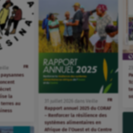
FR
eille
2
s paysannes
P
oncent
T
écret
te
lise la
s
FR
31
juillet
2026
dans
Veille
terres au
Rapport annuel 2025 du CORAF
siness
– Renforcer la résilience des
systèmes alimentaires en
Afrique de l’Ouest et du Centre