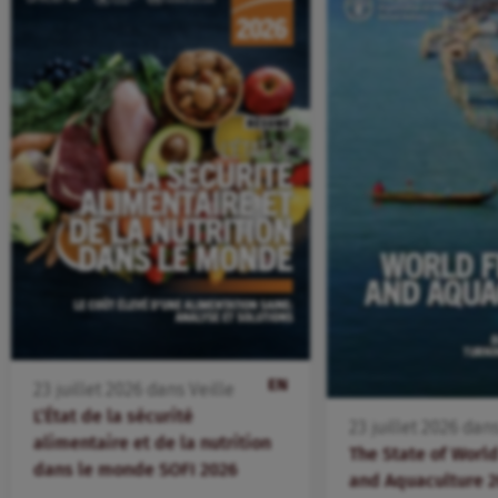
EN
23
juillet
2026
dans
Veille
L’État de la sécurité
23
juillet
2026
dan
alimentaire et de la nutrition
The State of World
dans le monde SOFI 2026
and Aquaculture 