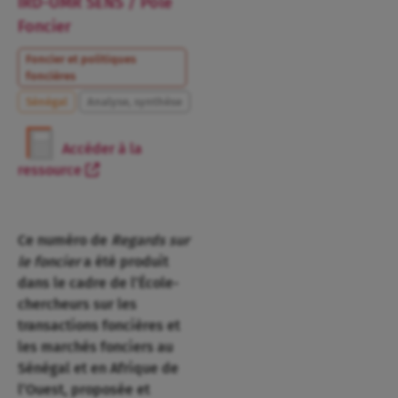
IRD-UMR SENS / Pôle
Foncier
Foncier et politiques
foncières
Sénégal
Analyse, synthèse
Accéder à la
ressource
Ce numéro de
Regards sur
le foncier
a été produit
dans le cadre de l’École-
chercheurs sur les
transactions foncières et
les marchés fonciers au
Sénégal et en Afrique de
l’Ouest, proposée et