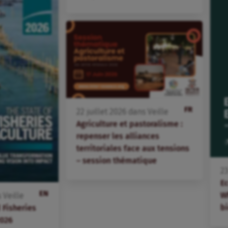
FR
22
juillet
2026
dans
Veille
Agriculture et pastoralisme :
repenser les alliances
territoriales face aux tensions
– session thématique
2
E
EN
W
s
Veille
bi
 Fisheries
2026