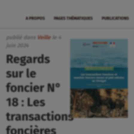
A PROPOS
PAGES THÉMATIQUES
PUBLICATIONS
publié dans
Veille
le
4
juin
2024
Regards
sur le
foncier N°
18 : Les
transactions
foncières