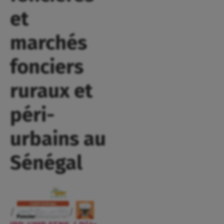
et
marchés
fonciers
ruraux et
péri-
urbains au
Sénégal
/
/