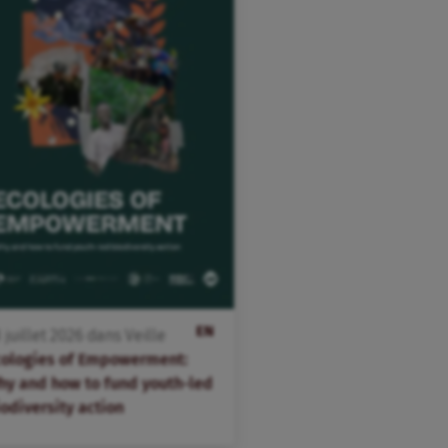
EN
3
juillet
2026
dans
Veille
cologies of Empowerment:
hy and how to fund youth-led
odiversity action