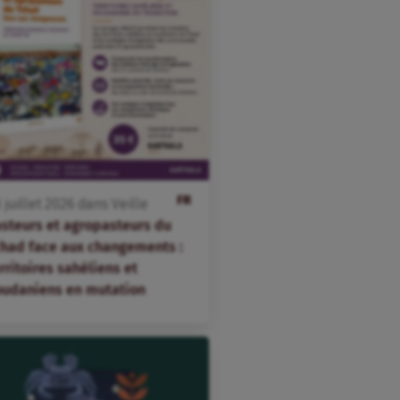
FR
3
juillet
2026
dans
Veille
asteurs et agropasteurs du
chad face aux changements :
rritoires sahéliens et
oudaniens en mutation