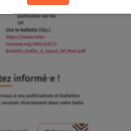
le développement
rural et en
particulier sur les
OP.
Lire le bulletin
(35p.)
https://www.inter-
reseaux.org/IMG/pdf/3-
Bulletin_Outils_d_appui_OP_final.pdf
tez informé⸱e !
-vous à nos publications et bulletins
s recevoir directement dans votre boîte