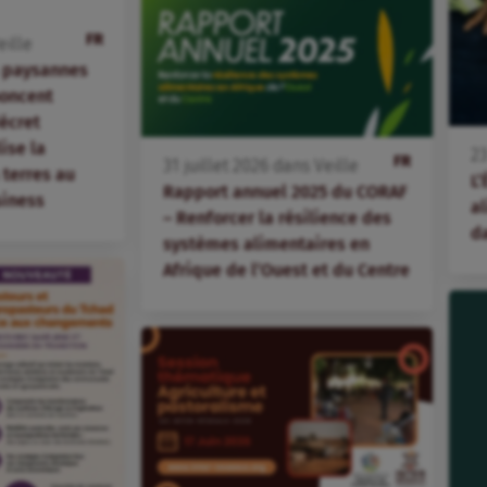
FR
eille
s paysannes
oncent
écret
lise la
2
FR
31
juillet
2026
dans
Veille
terres au
L’
Rapport annuel 2025 du CORAF
siness
al
– Renforcer la résilience des
d
systèmes alimentaires en
Afrique de l’Ouest et du Centre