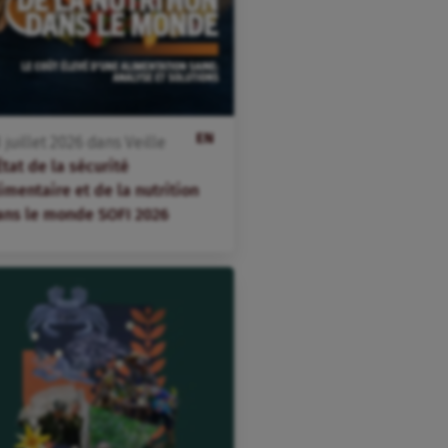
EN
3
juillet
2026
dans
Veille
État de la sécurité
imentaire et de la nutrition
ans le monde SOFI 2026