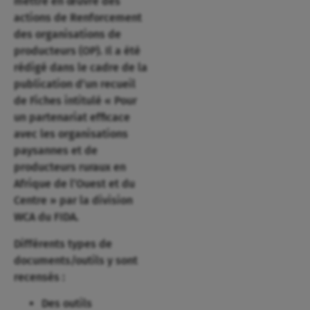
mettre en œuvre des
actions de Renforcement
des organisations de
producteurs (OP). Il a été
rédigé dans le cadre de la
publication d’un recueil
de Fiches intitulé « Pour
un partenariat efficace
avec les organisations
paysannes et de
producteurs ruraux en
Afrique de l’Ouest et du
Centre » par la division
WCA du FIDA.
Différents types de
documents/outils y sont
recensés :
Des outils