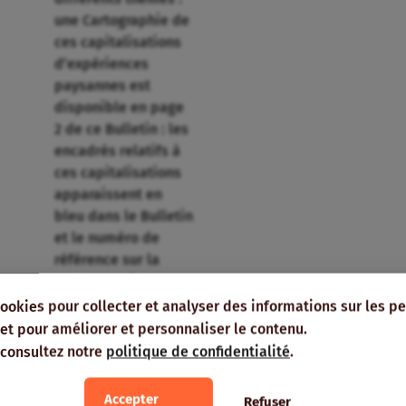
une Cartographie de
ces capitalisations
d’expériences
paysannes est
disponible en page
2 de ce Bulletin : les
encadrés relatifs à
ces capitalisations
apparaissent en
bleu dans le Bulletin
et le numéro de
référence sur la
carte renvoie au
(Numéro de chapitre
cookies pour collecter et analyser des informations sur les p
Numéro du
e, et pour améliorer et personnaliser le contenu.
document) ;
 consultez notre
politique de confidentialité
.
Des réseaux, sites et
publications clés sur
Accepter
Refuser