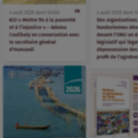
FR
4
août
2026
dans
Veille
4
août
2026
dans
V
#22 « Mettre fin à la pauvreté
Des organisation
et à l’injustice » – Adama
honduriennes dén
Coulibaly en conversation avec
devant l’ONU un d
le secrétaire général
législatif qui léga
d’Humundi
dépossession des 
profit de l’agrobu