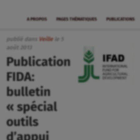
A PROPOS
PAGES THÉMATIQUES
PUBLICATIONS
publié dans
Veille
le
5
août
2013
Publication
FIDA:
bulletin
« spécial
outils
d’appui