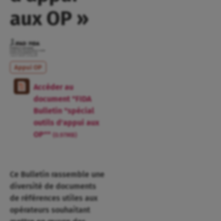
aux OP »
Appui OP
Accéder au
document "FIDA
Bulletin "spécial
outils d'appui aux
OP""
(0.97MB)
Ce Bulletin rassemble une
diversité de documents
de références utiles aux
opérateurs souhaitant