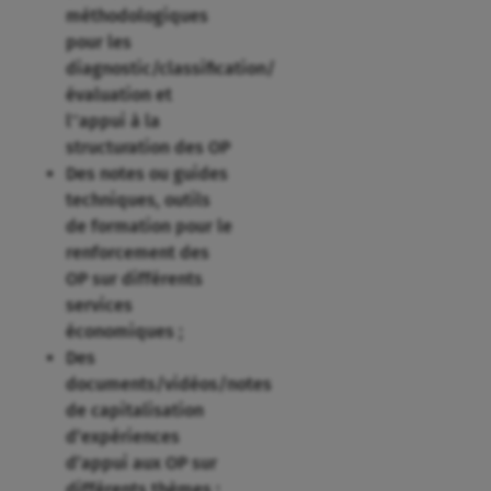
méthodologiques
pour les
diagnostic/classification/
évaluation et
l‟appui à la
structuration des OP
Des notes ou guides
techniques, outils
de formation pour le
renforcement des
OP sur différents
services
économiques ;
Des
documents/vidéos/notes
de capitalisation
d’expériences
d’appui aux OP sur
différents thèmes :