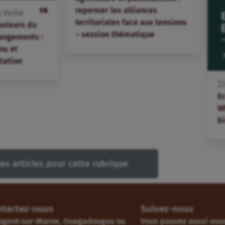
repenser les alliances
FR
s
Veille
territoriales face aux tensions
asteurs du
– session thématique
angements :
ns et
tation
2
E
W
bi
les articles pour cette rubrique
ntactez-nous
Suivez-nous
ogent-sur-Marne, Ouagadougou ou
Vous pouvez aussi vous