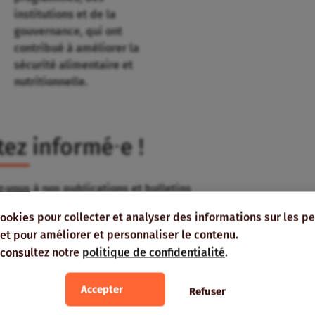
institutions et de la
gouvernance, qui ont
contribué à améliorer la
sécurité alimentaire et
nutritionnelle.
tez informé⸱e !
-vous à nos publications et bulletins
s recevoir directement dans votre boîte
cookies pour collecter et analyser des informations sur les p
e, et pour améliorer et personnaliser le contenu.
 consultez notre
politique de confidentialité
.
Accepter
Refuser