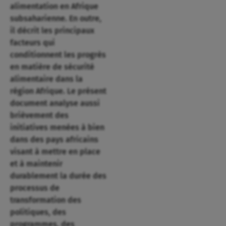
alimentation en Afrique
subsaharienne. En outre,
il décrit les principaux
facteurs qui
conditionnent les progrès
en matière de sécurité
alimentaire dans la
région Afrique. Le présent
document analyse aussi
brièvement des
initiatives menées à bien
dans des pays africains
visant à mettre en place
et à maintenir
durablement la durée des
processus de
transformation des
politiques, des
programmes, des