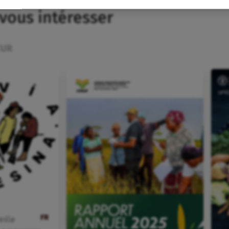
 vous intéresser
EUR
FR
eille