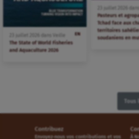
23
juillet
2026
dan
Pasteurs et agrop
Tchad face aux ch
territoires sahélie
EN
23
juillet
2026
dans
Veille
soudaniens en mu
The State of World Fisheries
and Aquaculture 2026
Tous 
Contribuez
Co
Envoyez-nous vos contributions et vos
À N