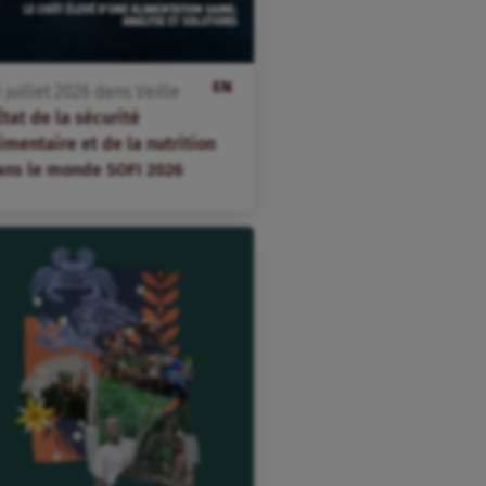
EN
3
juillet
2026
dans
Veille
État de la sécurité
imentaire et de la nutrition
ans le monde SOFI 2026