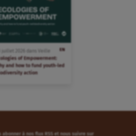
EN
3
juillet
2026
dans
Veille
cologies of Empowerment:
hy and how to fund youth-led
odiversity action
 abonner à nos flux RSS et nous suivre sur