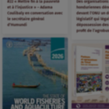
#22 « Mettre fin à la pauvreté
Des organisation
et à l’injustice » – Adama
honduriennes dén
Coulibaly en conversation avec
devant l’ONU un d
le secrétaire général
législatif qui léga
d’Humundi
dépossession des 
profit de l’agrobu