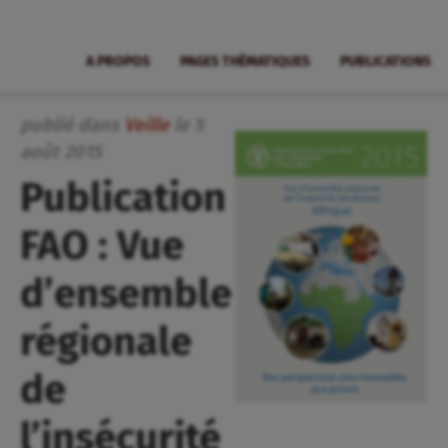
A PROPOS
PAGES THÉMATIQUES
PUBLICATIONS
publié dans
Veille
le
5
août
2015
Publication
FAO : Vue
d’ensemble
régionale
de
l’insécurité