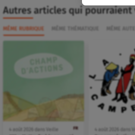
Autres articles qui pourraient
MÊME RUBRIQUE
MÊME THÉMATIQUE
MÊME AUT
FR
4
août
2026
dans
Veille
4
août
2026
dans
V