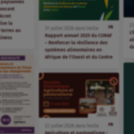
s paysannes
oncent
écret
lise la
2
FR
31
juillet
2026
dans
Veille
terres au
L’
Rapport annuel 2025 du CORAF
siness
al
– Renforcer la résilience des
d
systèmes alimentaires en
Afrique de l’Ouest et du Centre
FR
22
juillet
2026
dans
Veille
Agriculture et pastoralisme :