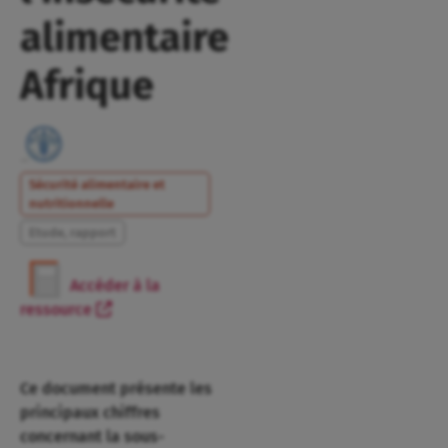
alimentaire
Afrique
Sécurité alimentaire et
nutritionnelle
Etude, rapport
Accéder à la
ressource
Ce document présente les
principaux chiffres
concernant la sous-