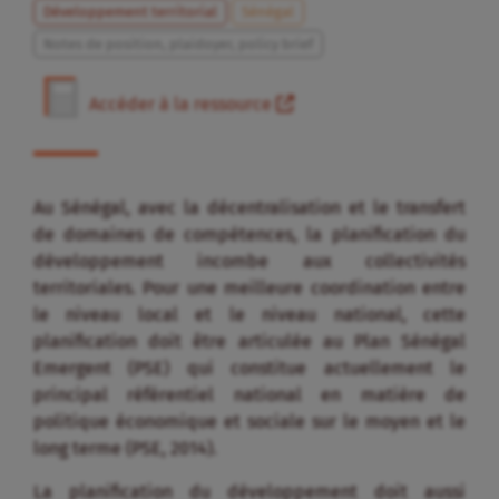
Développement territorial
Sénégal
Notes de position, plaidoyer, policy brief
Accéder à la ressource
Au Sénégal, avec la décentralisation et le transfert
de domaines de compétences, la planification du
développement incombe aux collectivités
territoriales. Pour une meilleure coordination entre
le niveau local et le niveau national, cette
planification doit être articulée au Plan Sénégal
Emergent (PSE) qui constitue actuellement le
principal référentiel national en matière de
politique économique et sociale sur le moyen et le
long terme (PSE, 2014).
La planification du développement doit aussi