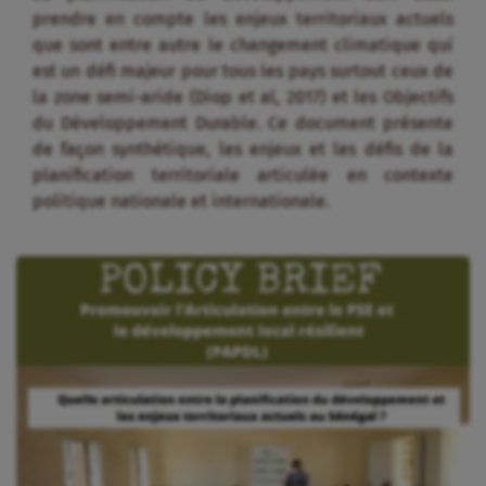
prendre en compte les enjeux territoriaux actuels
que sont entre autre le changement climatique qui
est un défi majeur pour tous les pays surtout ceux de
la zone semi-aride (Diop et al, 2017) et les Objectifs
du Développement Durable. Ce document présente
de façon synthétique, les enjeux et les défis de la
planification territoriale articulée en contexte
politique nationale et internationale.