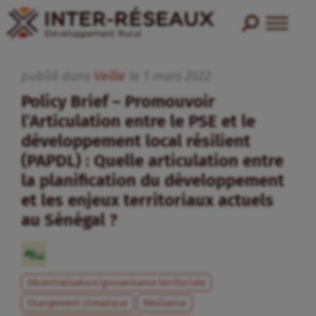
publié dans
Veille
le
1
mars
2022
Policy Brief – Promouvoir
l’Articulation entre le PSE et le
développement local résilient
(PAPDL) : Quelle articulation entre
la planification du développement
et les enjeux territoriaux actuels
au Sénégal ?
Décentralisation/gouvernance territoriale
Changement climatique
Résilience