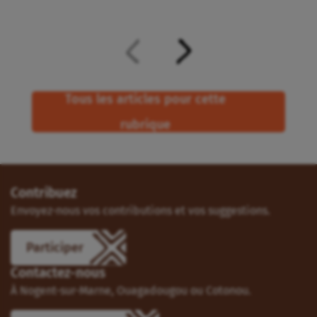
Tous les articles pour cette
rubrique
Contribuez
Envoyez-nous vos contributions et vos suggestions.
Participer
Contactez-nous
À Nogent-sur-Marne, Ouagadougou ou Cotonou.