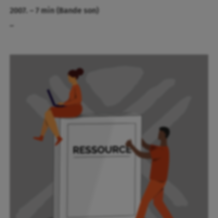
2007. – 7 min (Bande son)
_