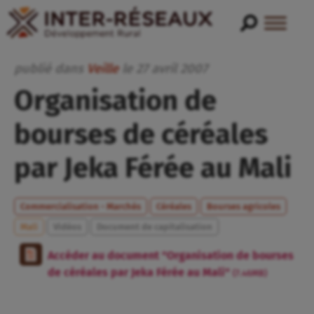
publié dans
Veille
le
27
avril
2007
Organisation de
bourses de céréales
par Jeka Férée au Mali
Commercialisation - Marchés
Céréales
Bourses agricoles
Mali
Vidéos
Document de capitalisation
Accéder au document "Organisation de bourses
de céréales par Jeka Férée au Mali"
(7.46MB)