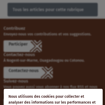
Tous les articles pour cette rubrique
Contribuez
Envoyez-nous vos contributions et vos suggestions.
Participer
Contactez-nous
À Nogent-sur-Marne, Ouagadougou ou Cotonou.
Contactez-nous
Suivez-nous
Vous pouvez aussi vous abonner à nos flux RSS et nous
suivre sur les réseaux sociaux.
Nous utilisons des cookies pour collecter et
analyser des informations sur les performances et