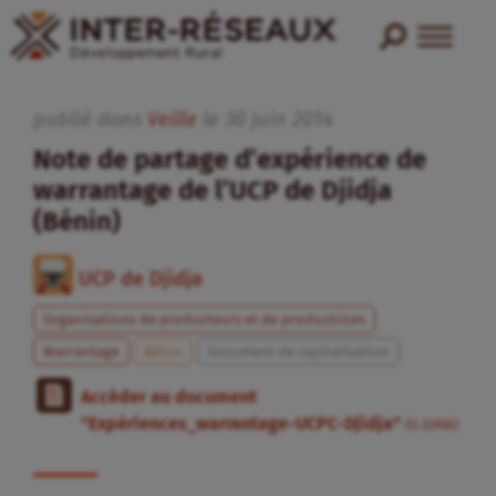
publié dans
Veille
le
30
juin
2014
Note de partage d’expérience de
warrantage de l’UCP de Djidja
(Bénin)
UCP de Djidja
Organisations de producteurs et de productrices
Warrantage
Bénin
Document de capitalisation
Accéder au document
"Expériences_warrantage-UCPC-Djidja"
(0.32MB)