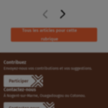
Tous les articles pour cette
rubrique
Contribuez
Envoyez-nous vos contributions et vos suggestions.
Participer
Contactez-nous
À Nogent-sur-Marne, Ouagadougou ou Cotonou.