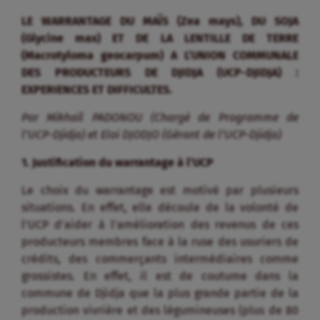
LE WARRANTAGE DU MAÏS (Zea mays), DU SOJA
(Glycine max) ET DE LA LENTILLE DE TERRE
(Macrotyloma geocarpum) A L’UNION COMMUNALE
DES PRODUCTEURS DE DJIDJA (UCP-DJIDJA) :
EXPERIENCES ET DIFFICULTES.
Par Mikhaïl PADONOU (Chargé de Programme de
l’UCP-Djidja) et Eloi DJODJO (Gérant de l’UCP-Djidja)
1. Justification du warrantage à l’UCP
Le choix du warrantage est motivé par plusieurs
situations. En effet, elle découle de la volonté de
l’UCP d’aider à l’amélioration des revenus de ces
producteurs membres face à la ruse des usuriers de
crédits, des commerçants intermédiaires comme
grossistes. En effet, il est de coutume dans la
commune de Djidja que la plus grande partie de la
production vivrière et des légumineuses (plus de 80