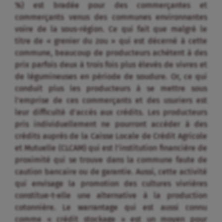
%) est bradée pour des commerçantes et
commerçants venus des communes environnantes
voire de la sous-région. Ce qui fait que malgré le
titre de « grenier du zou » qui est décerné à cette
commune, beaucoup de producteurs achètent à des
prix parfois deux à trois fois plus élevés de vivres et
de légumineuses en période de soudure. Or, ce qui
conduit plus les producteurs à se mettre sous
l’emprise de ces commerçants et des usuriers est
leur difficulté d’accès aux crédits. Les producteurs
pris individuellement ne pourront accéder à des
crédits auprès de la Caisse Locale de Crédit Agricole
et Mutuelle (CLCAM) qui est l’institution financière de
proximité qui se trouve dans la commune faute de
caution bancaire ou de garantie. Aussi, cette activité
qui envisage la promotion des cultures vivrières
constitue-t-elle une alternative à la production
cotonnière. Le warrantage qui est aussi connu
comme « crédit stockage » est un moyen pour