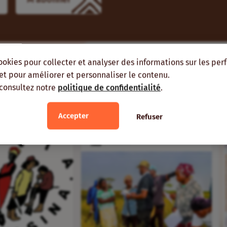
ookies pour collecter et analyser des informations sur les pe
ient vous intéresser
, et pour améliorer et personnaliser le contenu.
 consultez notre
politique de confidentialité
.
MES RÉGIONS
MÊMES AUTEURS
Accepter
Refuser