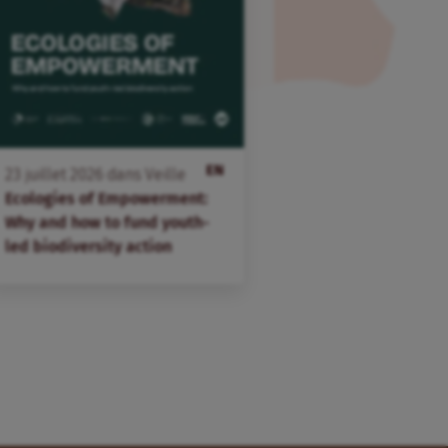
EN
23
juillet
2026
dans
Veille
Ecologies of Empowerment:
Why and how to fund youth-
led biodiversity action