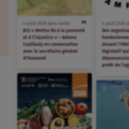
FR
4
août
2026
dans
Veille
4
août
2026
d
#22 « Mettre fin à la pauvreté
Des organis
et à l’injustice » – Adama
hondurienne
Coulibaly en conversation
devant l’ONU
avec le secrétaire général
législatif qu
d’Humundi
dépossession
profit de l’