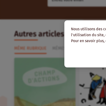
Nous utilisons des c
Autres articles qui pourra
l'utilisation du site
Pour en savoir plus,
MÊME RUBRIQUE
MÊMES THÉMATIQUES
MÊ