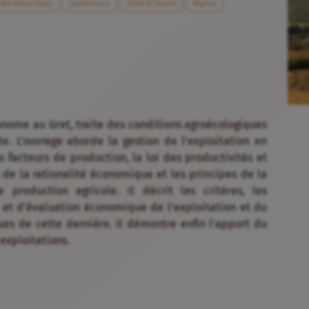
Burkina Faso
Cameroun
Côte d’Ivoire
Maroc
ronome au Gret, traite des conditions agroécologiques
e. L’ouvrage aborde la gestion de l’exploitation en
 facteurs de production, la loi des productivités et
de la rationalité économique et les principes de la
production agricole. Il décrit les critères, les
 et d’évaluation économique de l’exploitation et du
es de cette dernière. Il démontre enfin l’apport du
exploitations.