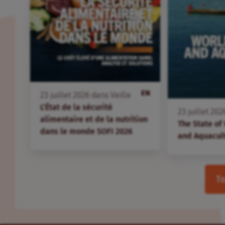
EN
23
juillet
2026
dans
Veille
L’État de la sécurité
23
juillet
202
alimentaire et de la nutrition
The State of
dans le monde SOFI 2026
and Aquacul
To