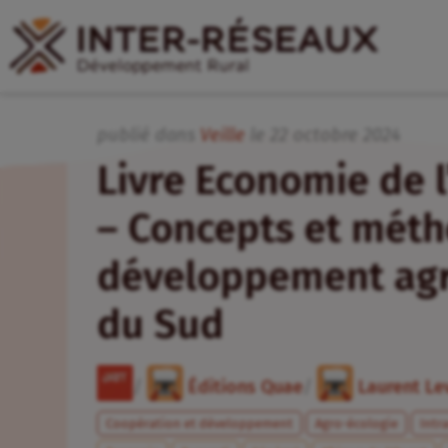
publié dans
Veille
le
22
octobre
2024
Livre Economie de l
– Concepts et méth
développement agri
du Sud
/
Éditions Quae
/
Laurent Le
Coopération et développement
Agro-écologie
Intr