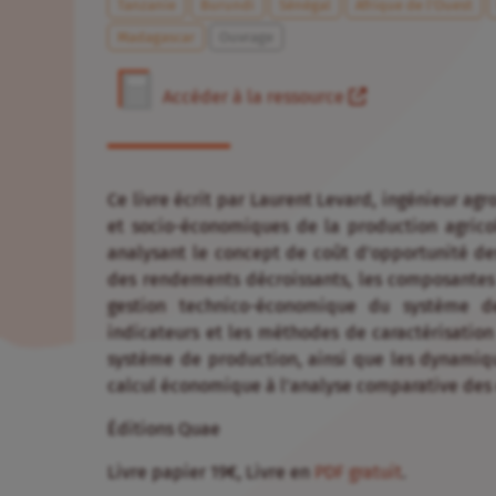
Tanzanie
Burundi
Sénégal
Afrique de l’Ouest
Madagascar
Ouvrage
Accéder à la ressource
Ce livre écrit par Laurent Levard, ingénieur ag
et socio-économiques de la production agricol
analysant le concept de coût d’opportunité des
des rendements décroissants, les composantes 
gestion technico-économique du système de 
indicateurs et les méthodes de caractérisation
système de production, ainsi que les dynamiqu
calcul économique à l’analyse comparative des 
Éditions Quae
Livre papier 19€, Livre en
PDF gratuit
.