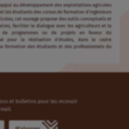
’appui au développement des exploitations agricoles
et les étudiants des cursus de formation d’ingénieurs
coles, cet ouvrage propose des outils conceptuels et
res, faciliter le dialogue avec les agriculteurs et la
es, de programmes ou de projets en faveur du
isé pour la réalisation d’études, dans le cadre
a formation des étudiants et des professionnels du
ns et bulletins pour les recevoir
mail.