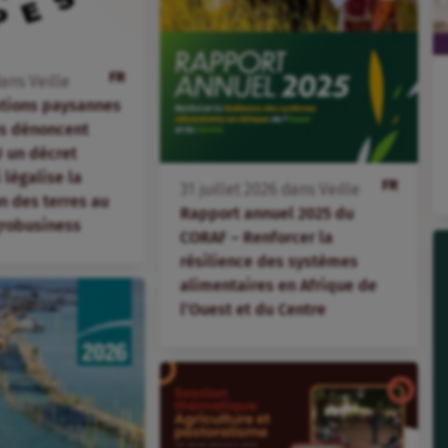
FR
ans
Veille
ations paysannes
s dénoncent
 un décret
i légalise la
FR
31
juillet
2026
dans
Veille
 des terres au
Rapport annuel 2025 du
agrobusiness
CORAF – Renforcer la
résilience des systèmes
alimentaires en Afrique de
l’Ouest et du Centre