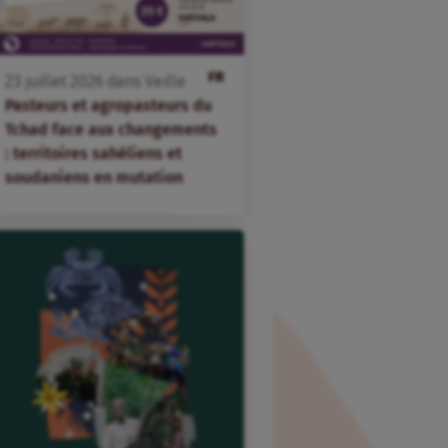
FR
23
juillet
2026
dans
Veille
Pasteurs et agropasteurs du
Tchad face aux changements
: territoires sahéliens et
soudaniens en mutation