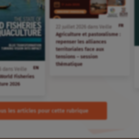
FR
22
juillet
2026
dans
Veille
Agriculture et pastoralisme :
repenser les alliances
territoriales face aux
tensions – session
thématique
EN
6
dans
Veille
 World Fisheries
ture 2026
us les articles pour cette rubrique