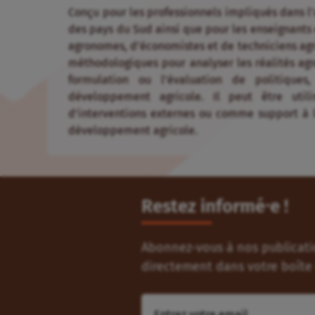
Conçu pour les professionnels impliqués dans l
des pays du Sud ainsi que pour les enseignants 
agronomes, d’économistes et de techniciens agri
méthodologiques pour analyser les réalités agrai
formulation ou l’évaluation de politiqu
développement agricole. Il peut être util
d’interventions externes ou comme support à l
développement agricole.
Restez informé⸱e !
Abonnez-vous à nos publicatio
directement dans votre boîte 