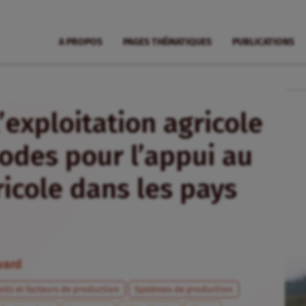
A PROPOS
PAGES THÉMATIQUES
PUBLICATIONS
’exploitation agricole
odes pour l’appui au
cole dans les pays
vard
ants et facteurs de production
Systèmes de production