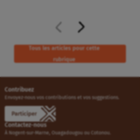
Tous les articles pour cette
rubrique
Contribuez
Envoyez-nous vos contributions et vos suggestions.
Participer
Contactez-nous
À Nogent-sur-Marne, Ouagadougou ou Cotonou.