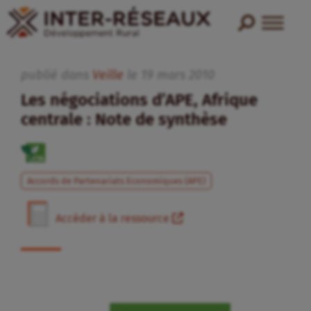
publié dans
Veille
le
19
mars
2010
Les négociations d’APE, Afrique
centrale : Note de synthèse
Accords de Partenariats Economiques (APE)
Accéder à la ressource